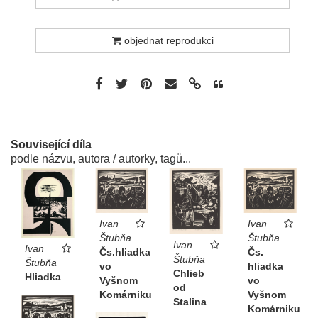
objednat reprodukci
Související díla
podle názvu, autora / autorky, tagů...
Ivan
Ivan
Štubňa
Štubňa
Ivan
Ivan
Čs.
Čs.hliadka
Štubňa
Štubňa
hliadka
vo
Chlieb
Hliadka
vo
Vyšnom
od
Vyšnom
Komárniku
Stalina
Komárniku