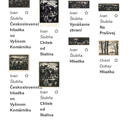
Ivan
Ivan
Ivan
Štubňa
Štubňa
Štubňa
Československá
Vynášanie
Na
hliadka
zbraní
Ivan
Prašivej
vo
Štubňa
Vyšnom
Chlieb
Komárniku
od
Ivan
Stalina
Štubňa
Orest
Hliadka
Dubay
Hliadka
Ivan
Štubňa
Československá
Ivan
hliadka
Štubňa
vo
Chlieb
Vyšnom
od
Komárniku
Stalina