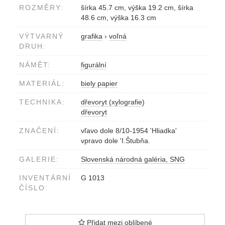
ROZMĚRY:
šírka 45.7 cm, výška 19.2 cm, šírka
48.6 cm, výška 16.3 cm
VÝTVARNÝ
grafika
›
voľná
DRUH:
NÁMĚT:
figurální
MATERIÁL:
biely papier
TECHNIKA:
dřevoryt (xylografie)
dřevoryt
ZNAČENÍ:
vľavo dole 8/10-1954 'Hliadka'
vpravo dole 'I.Štubňa.
GALERIE:
Slovenská národná galéria, SNG
INVENTÁRNÍ
G 1013
ČÍSLO:
Přidat mezi oblíbené