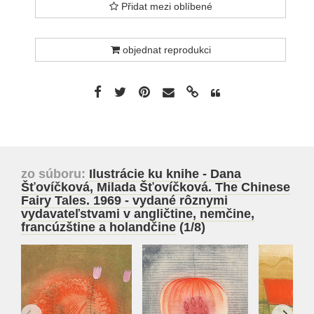
Přidat mezi oblíbené
objednat reprodukci
zo súboru:
Ilustrácie ku knihe - Dana
Šťovíčková, Milada Šťovíčková. The Chinese
Fairy Tales. 1969 - vydané rôznymi
vydavateľstvami v angličtine, nemčine,
francúzštine a holandčine
(1/8)