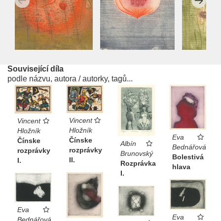
Související díla
podle názvu, autora / autorky, tagů...
Vincent
Vincent
Hložník
Hložník
Eva
Čínske
Čínske
Albín
Bednářová
rozprávky
rozprávky
Brunovský
Bolestivá
II.
I.
Rozprávka
hlava
I.
Eva
Eva
Bednářová