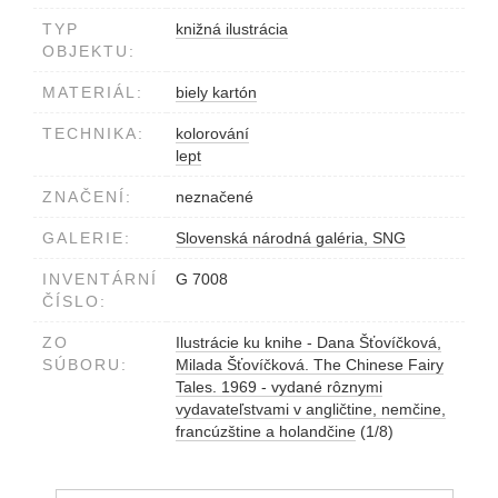
TYP
knižná ilustrácia
OBJEKTU:
MATERIÁL:
biely kartón
TECHNIKA:
kolorování
lept
ZNAČENÍ:
neznačené
GALERIE:
Slovenská národná galéria, SNG
INVENTÁRNÍ
G 7008
ČÍSLO:
ZO
Ilustrácie ku knihe - Dana Šťovíčková,
SÚBORU:
Milada Šťovíčková. The Chinese Fairy
Tales. 1969 - vydané rôznymi
vydavateľstvami v angličtine, nemčine,
francúzštine a holandčine
(1/8)