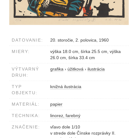
DATOVANIE:
20. storočie, 2. polovica, 1960
MIERY:
výška 18.0 cm, šírka 25.5 cm, výška
26.0 cm, šírka 33.4 cm
VÝTVARNÝ
grafika
›
úžitková
›
ilustrácia
DRUH:
TYP
knižná ilustrácia
OBJEKTU:
MATERIÁL:
papier
TECHNIKA:
linorez, farebný
ZNAČENIE:
vľavo dole 1/10
v strede dole Čínske rozprávky II.