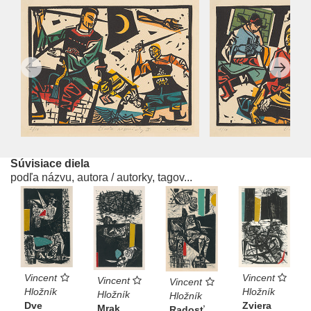
Súvisiace diela
podľa názvu, autora / autorky, tagov...
Vincent
Vincent
Vincent
Vincent
Hložník
Hložník
Hložník
Hložník
Dve
Zviera
Mrak
Radosť