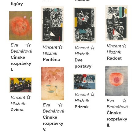
figúry
Eva
Vincent
Vincent
Vincent
Bednářová
Hložník
Hložník
Hložník
Čínske
Radosť
Periféria
Dve
rozprávky
postavy
I.
Vincent
Vincent
Eva
Hložník
Hložník
Eva
Bednářová
Prízrak
Zviera
Bednářová
Čínske
Čínske
rozprávky
rozprávky
II.
V.