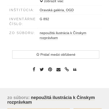
vpravo dole V.H.1960
zobraziť viac
INŠTITÚCIA:
Oravská galéria, OGD
INVENTÁRNE
G 892
ČÍSLO:
ZO SÚBORU:
nepoužitá ilustrácia k Čínskym
rozprávkam
Pridať medzi obľúbené
zo súboru:
nepoužitá ilustrácia k Čínskym
rozprávkam