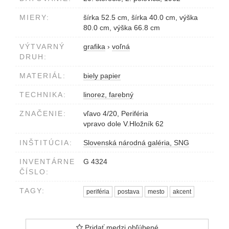
MIERY:
šírka 52.5 cm, šírka 40.0 cm, výška
80.0 cm, výška 66.8 cm
VÝTVARNÝ
grafika
›
voľná
DRUH:
MATERIÁL:
biely papier
TECHNIKA:
linorez, farebný
ZNAČENIE:
vľavo 4/20, Periféria
vpravo dole V.Hložník 62
INŠTITÚCIA:
Slovenská národná galéria, SNG
INVENTÁRNE
G 4324
ČÍSLO:
TAGY:
periféria
postava
mesto
akcent
Pridať medzi obľúbené