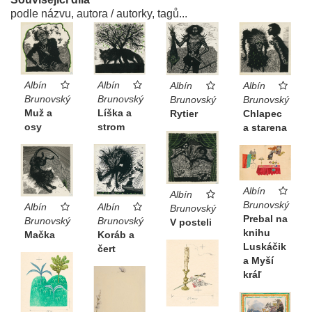
podle názvu, autora / autorky, tagů...
Albín
Albín
Albín
Albín
Brunovský
Brunovský
Brunovský
Brunovský
Muž a
Líška a
Rytier
Chlapec
osy
strom
a starena
Albín
Albín
Brunovský
Albín
Albín
Brunovský
Prebal na
Brunovský
Brunovský
V posteli
knihu
Koráb a
Mačka
Luskáčik
čert
a Myší
kráľ