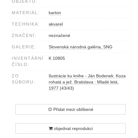
OBJEKTU:
MATERIÁL:
karton
TECHNIKA:
akvarel
ZNAČENÍ:
neznačené
GALERIE:
Slovenská národná galéria, SNG
INVENTÁRNÍ
K 10805
ČÍSLO:
ZO
Ilustrácie ku knihe - Ján Bodenek. Koza
SÚBORU:
rohatá a jež. Bratislava : Mladé letá,
1977
(43/43)
Přidat mezi oblíbené
objednat reprodukci