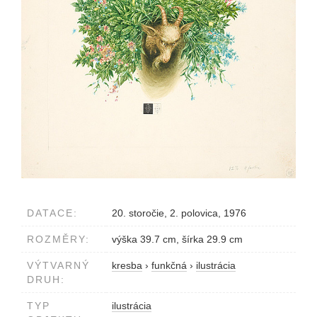
DATACE:
20. storočie, 2. polovica, 1976
ROZMĚRY:
výška 39.7 cm, šírka 29.9 cm
VÝTVARNÝ
kresba
›
funkčná
›
ilustrácia
DRUH:
TYP
ilustrácia