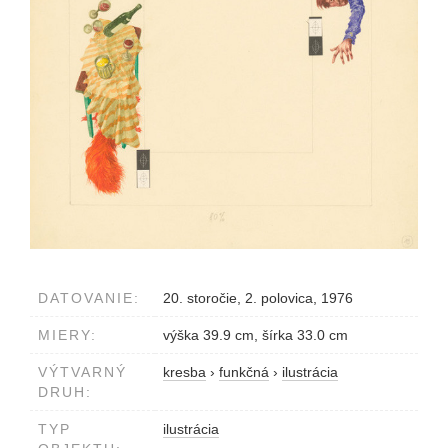
DATOVANIE:
20. storočie, 2. polovica, 1976
MIERY:
výška 39.9 cm, šírka 33.0 cm
VÝTVARNÝ
kresba
›
funkčná
›
ilustrácia
DRUH:
TYP
ilustrácia