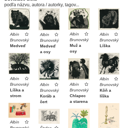
podľa názvu, autora / autorky, tagov...
Albín
Albín
Albín
Albín
Brunovský
Brunovský
Brunovský
Brunovský
Muž a
Medveď
Líška
Medveď
osy
a osy
Albín
Albín
Albín
Brunovský
Albín
Brunovský
Brunovský
Líška a
Brunovský
Kôň a
Chlapec
strom
Koráb a
líška
a starena
čert
Albín
Brunovský
Štefan