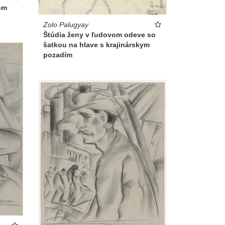
om
Zolo Palugyay
Štúdia ženy v ľudovom odeve so
šatkou na hlave s krajinárskym
pozadím