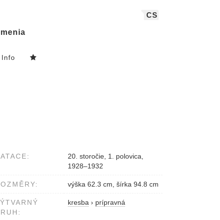
CS
menia
Info
ATACE:
20. storočie, 1. polovica,
1928–1932
ROZMĚRY:
výška 62.3 cm, šírka 94.8 cm
VÝTVARNÝ
kresba
›
prípravná
RUH: