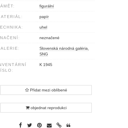
ÁMĚT:
figurální
ATERIÁL:
papír
ECHNIKA:
uhel
NAČENÍ:
neznačené
ALERIE:
Slovenská národná galéria,
SNG
NVENTÁRNÍ
K 1945
ÍSLO:
Přidat mezi oblíbené
objednat reprodukci