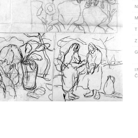
N
M
T
Z
G
I
Č