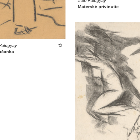
Zolo Palugyay
Materské privinutie
Palugyay
nčanka