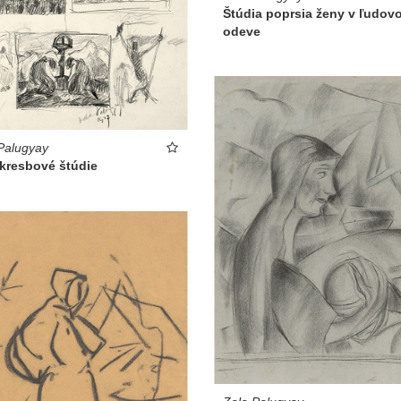
Štúdia poprsia ženy v ľudov
odeve
Palugyay
 kresbové štúdie