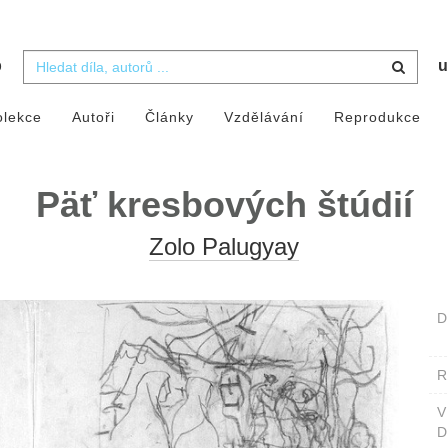
b
u
olekce
Autoři
Články
Vzdělávání
Reprodukce
Päť kresbových štúdií
Zolo Palugyay
D
D