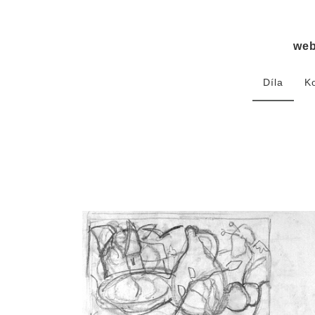
we
Díla
K