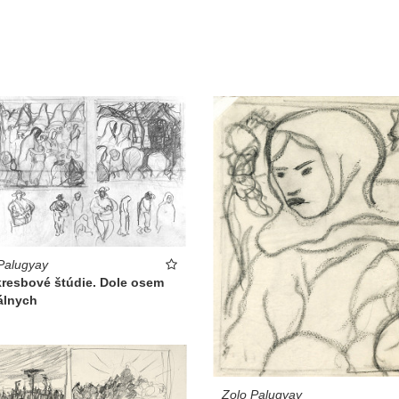
Palugyay
kresbové štúdie. Dole osem
álnych
Zolo Palugyay