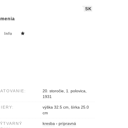
SK
menia
Info
ATOVANIE:
20. storočie, 1. polovica,
1931
IERY:
výška 32.5 cm, šírka 25.0
cm
VÝTVARNÝ
kresba
›
prípravná