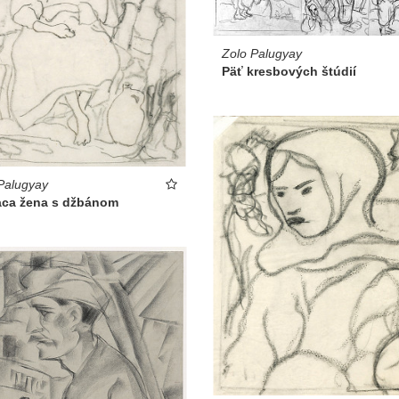
Zolo Palugyay
Päť kresbových štúdií
Palugyay
aca žena s džbánom