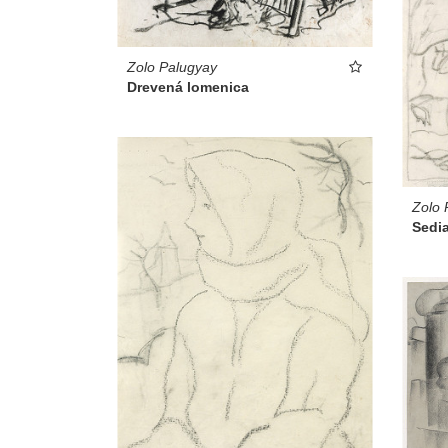
Zolo Palugyay
Drevená lomenica
Zolo 
Sedi