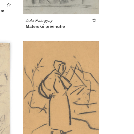
om
Zolo Palugyay
Materské privinutie