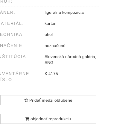
RUH:
ÁNER:
figurálna kompozícia
ATERIÁL:
kartón
ECHNIKA:
uhoľ
NAČENIE:
neznačené
NŠTITÚCIA:
Slovenská národná galéria,
SNG
NVENTÁRNE
K 4175
ÍSLO:
Pridať medzi obľúbené
objednať reprodukciu