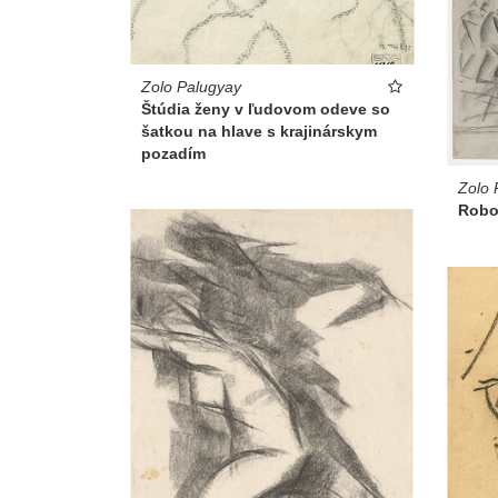
Zolo Palugyay
Štúdia ženy v ľudovom odeve so
šatkou na hlave s krajinárskym
pozadím
Zolo 
Robo