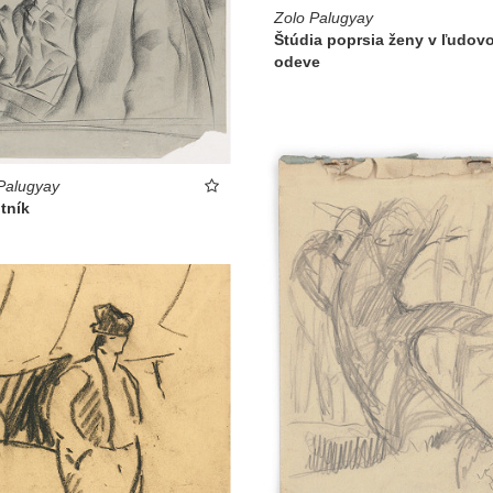
Zolo Palugyay
Štúdia poprsia ženy v ľudov
odeve
Palugyay
tník