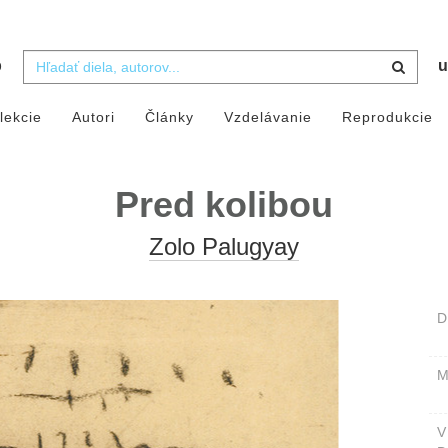
b
u
lekcie
Autori
Články
Vzdelávanie
Reprodukcie
Pred kolibou
Zolo Palugyay
D
M