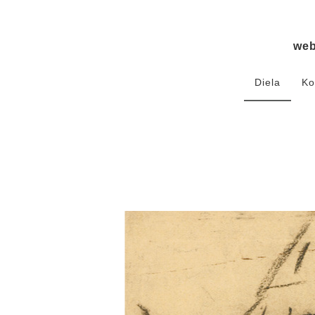
we
Diela
Ko