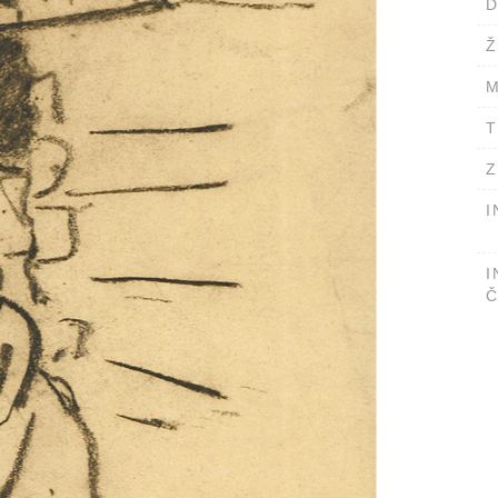
D
Ž
M
T
Z
I
I
Č