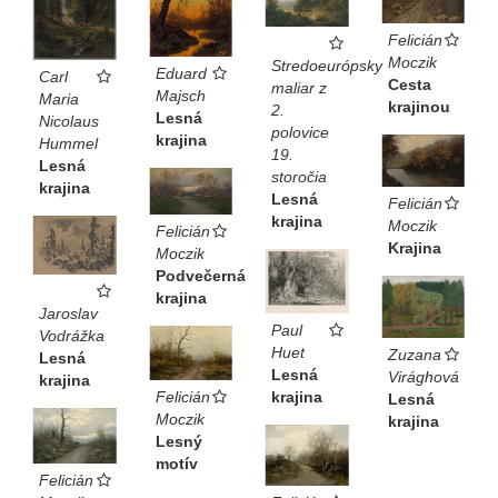
Felicián
Moczik
Stredoeurópsky
Eduard
Carl
Cesta
maliar z
Majsch
Maria
krajinou
2.
Lesná
Nicolaus
polovice
krajina
Hummel
19.
Lesná
storočia
krajina
Lesná
Felicián
krajina
Moczik
Felicián
Krajina
Moczik
Podvečerná
krajina
Jaroslav
Paul
Vodrážka
Huet
Zuzana
Lesná
Lesná
Virághová
krajina
Felicián
krajina
Lesná
Moczik
krajina
Lesný
motív
Felicián