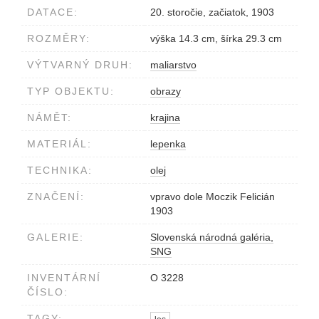
DATACE:
20. storočie, začiatok, 1903
ROZMĚRY:
výška 14.3 cm, šírka 29.3 cm
VÝTVARNÝ DRUH:
maliarstvo
TYP OBJEKTU:
obrazy
NÁMĚT:
krajina
MATERIÁL:
lepenka
TECHNIKA:
olej
ZNAČENÍ:
vpravo dole Moczik Felicián
1903
GALERIE:
Slovenská národná galéria,
SNG
INVENTÁRNÍ
O 3228
ČÍSLO:
TAGY: