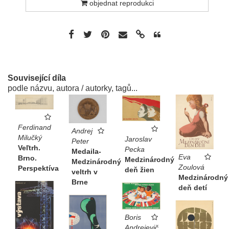
objednat reprodukci
Související díla
podle názvu, autora / autorky, tagů...
Ferdinand
Andrej
Milučký
Jaroslav
Peter
Veľtrh.
Pecka
Medaila-
Eva
Brno.
Medzinárodný
Medzinárodný
Zoulová
Perspektíva
deň žien
veltrh v
Medzinárodný
Brne
deň detí
Boris
Andrejevič