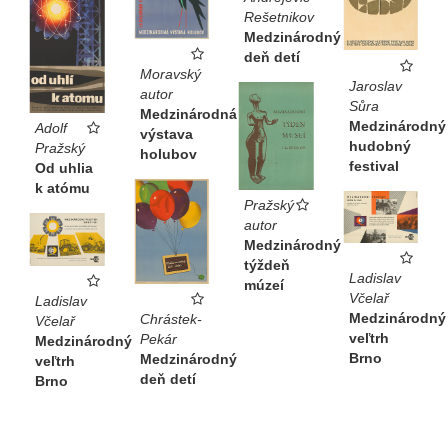
Rešetnikov
Medzinárodný
deň detí
Moravský
Jaroslav
autor
Sůra
Medzinárodná
Medzinárodný
Adolf
výstava
hudobný
Pražský
holubov
festival
Od uhlia
k atómu
Pražský
autor
Medzinárodný
týždeň
Ladislav
múzeí
Včelař
Ladislav
Medzinárodný
Chrástek-
Včelař
veľtrh
Pekár
Medzinárodný
Brno
Medzinárodný
veľtrh
deň detí
Brno