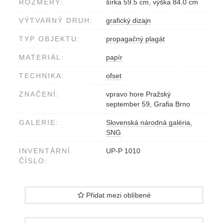
ROZMĚRY:
šírka 59.5 cm, výška 84.0 cm
VÝTVARNÝ DRUH:
grafický dizajn
TYP OBJEKTU:
propagačný plagát
MATERIÁL:
papír
TECHNIKA:
ofset
ZNAČENÍ:
vpravo hore Pražský
september 59, Grafia Brno
GALERIE:
Slovenská národná galéria,
SNG
INVENTÁRNÍ
UP-P 1010
ČÍSLO:
Přidat mezi oblíbené