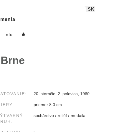
SK
menia
Info
 Brne
ATOVANIE:
20. storočie, 2. polovica, 1960
IERY:
priemer 8.0 cm
VÝTVARNÝ
sochárstvo
›
reliéf
›
medaila
RUH: