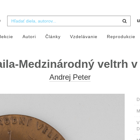
b
u
lekcie
Autori
Články
Vzdelávanie
Reprodukcie
ila-Medzinárodný veltrh v
Andrej Peter
D
M
D