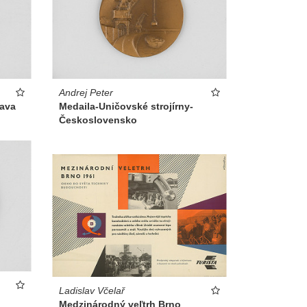
Andrej Peter
lava
Medaila-Uničovské strojírny-
Československo
Ladislav Včelař
Medzinárodný veľtrh Brno