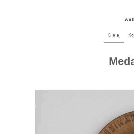
we
Diela
Ko
Meda