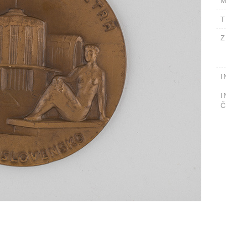
M
T
Z
I
I
Č