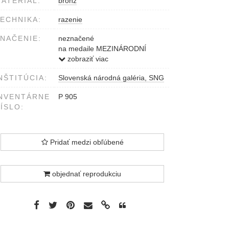
ATERIÁL:
bronz
ECHNIKA:
razenie
NAČENIE:
neznačené
na medaile MEZINÁRODNÍ
VELETRH BRNO -
zobraziť viac
ČESKOSLOVENSKO
NŠTITÚCIA:
Slovenská národná galéria, SNG
NVENTÁRNE
P 905
ÍSLO:
Pridať medzi obľúbené
objednať reprodukciu