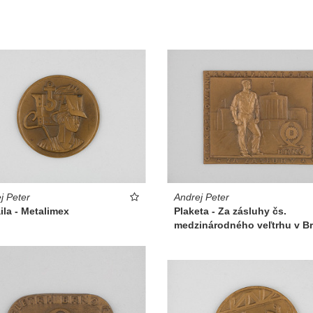
j Peter
Andrej Peter
la - Metalimex
Plaketa - Za zásluhy čs.
medzinárodného veľtrhu v B