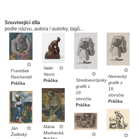
Související díla
podle názvu, autora / autorky, tagů...
Valér
František
Vavro
Nemecký
Reichentál
Stredoeurópsky
Práčka
grafik z
Práčka
grafik z
19.
19.
storočia
storočia
Práčka
Práčka
Mária
Ján
Medvecká
Želibský
Práčka