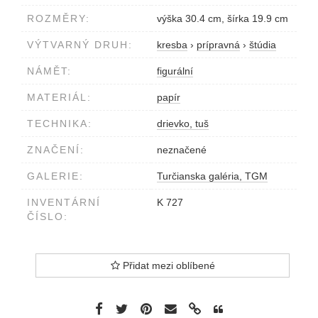
ROZMĚRY:
výška 30.4 cm, šírka 19.9 cm
VÝTVARNÝ DRUH:
kresba
›
prípravná
›
štúdia
NÁMĚT:
figurální
MATERIÁL:
papír
TECHNIKA:
drievko, tuš
ZNAČENÍ:
neznačené
GALERIE:
Turčianska galéria, TGM
INVENTÁRNÍ
K 727
ČÍSLO:
Přidat mezi oblíbené