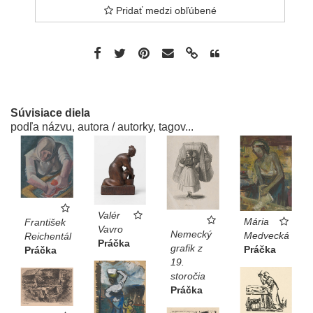
Pridať medzi obľúbené
Súvisiace diela
podľa názvu, autora / autorky, tagov...
Valér
Mária
František
Vavro
Nemecký
Medvecká
Reichentál
Práčka
grafik z
Práčka
Práčka
19.
storočia
Práčka