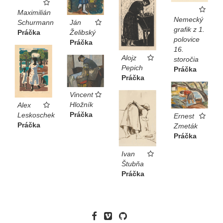
Maximilián
Nemecký
Ján
Schurmann
grafik z 1.
Želibský
Práčka
polovice
Práčka
16.
Alojz
storočia
Pepich
Práčka
Práčka
Vincent
Hložník
Alex
Práčka
Leskoschek
Ernest
Práčka
Zmeták
Práčka
Ivan
Štubňa
Práčka