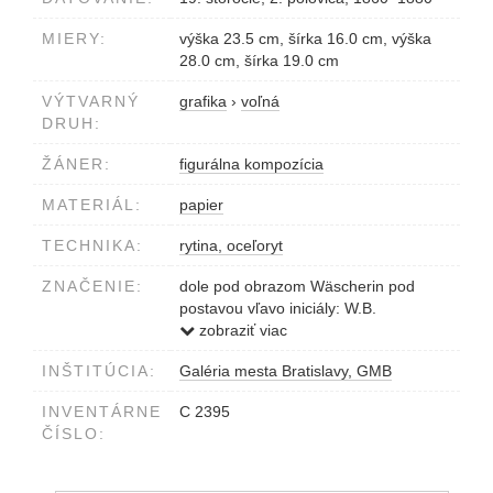
MIERY:
výška 23.5 cm, šírka 16.0 cm, výška
28.0 cm, šírka 19.0 cm
VÝTVARNÝ
grafika
›
voľná
DRUH:
ŽÁNER:
figurálna kompozícia
MATERIÁL:
papier
TECHNIKA:
rytina, oceľoryt
ZNAČENIE:
dole pod obrazom Wäscherin pod
postavou vľavo iniciály: W.B.
vpravo C.M.
zobraziť viac
INŠTITÚCIA:
Galéria mesta Bratislavy, GMB
INVENTÁRNE
C 2395
ČÍSLO: