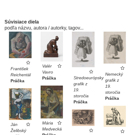
Súvisiace diela
podľa názvu, autora / autorky, tagov...
Valér
František
Vavro
Nemecký
Reichentál
Stredoeurópsky
Práčka
grafik z
Práčka
grafik z
19.
19.
storočia
storočia
Práčka
Práčka
Mária
Ján
Medvecká
Želibský
Práčka