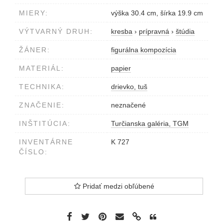
MIERY:
výška 30.4 cm, šírka 19.9 cm
VÝTVARNÝ DRUH:
kresba
›
prípravná
›
štúdia
ŽÁNER:
figurálna kompozícia
MATERIÁL:
papier
TECHNIKA:
drievko, tuš
ZNAČENIE:
neznačené
INŠTITÚCIA:
Turčianska galéria, TGM
INVENTÁRNE
K 727
ČÍSLO:
Pridať medzi obľúbené