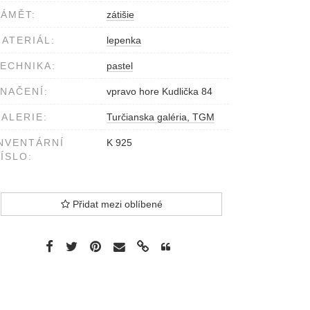
ÁMĚT:
zátišie
ATERIÁL:
lepenka
ECHNIKA:
pastel
NAČENÍ:
vpravo hore Kudlička 84
ALERIE:
Turčianska galéria, TGM
NVENTÁRNÍ
K 925
ÍSLO:
Přidat mezi oblíbené