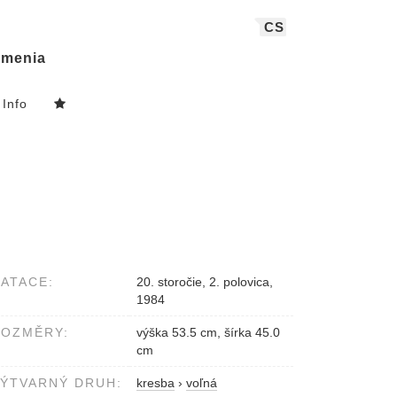
CS
menia
Info
ATACE:
20. storočie, 2. polovica,
1984
ROZMĚRY:
výška 53.5 cm, šírka 45.0
cm
ÝTVARNÝ DRUH:
kresba
›
voľná