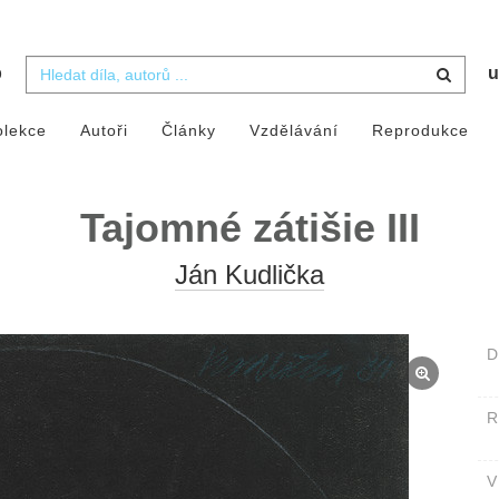
b
u
olekce
Autoři
Články
Vzdělávání
Reprodukce
Tajomné zátišie III
Ján Kudlička
D
V