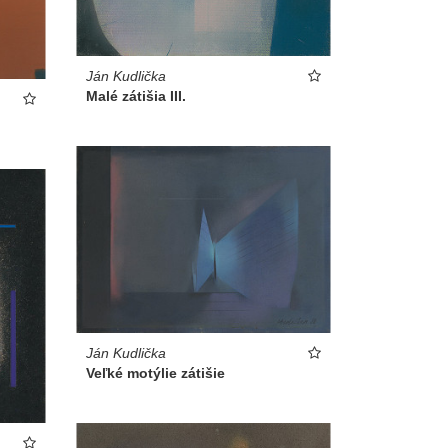
Ján Kudlička
Malé zátišia III.
Ján Kudlička
Veľké motýlie zátišie