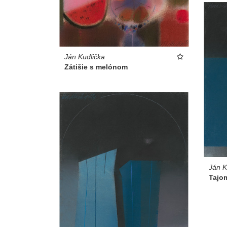
Ján Kudlička
Zátišie s melónom
Ján K
Tajom