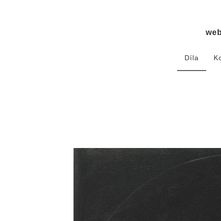
we
Díla
K