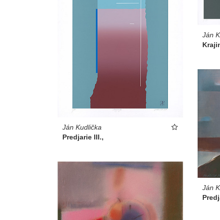
Ján K
Krajin
Ján Kudlička
Predjarie III.,
Ján K
Predja