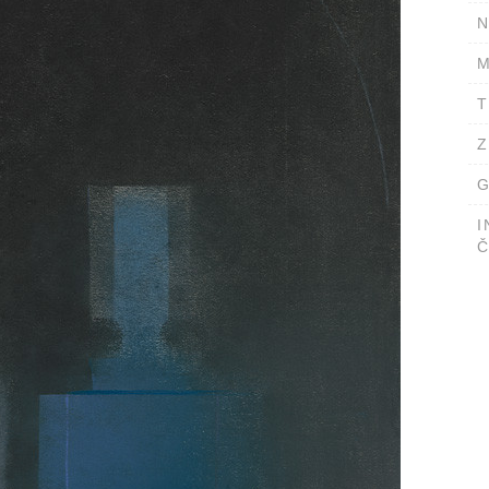
N
M
T
Z
G
I
Č