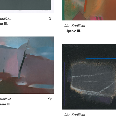
udlička
a III.
Ján Kudlička
Liptov III.
udlička
rie III.
Ján Kudlička