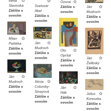
Irena
Ozorai
Slavinská
Svetozár
Ján
Zátišie s
Zátišie s
Abel
Mudroch
ovocím
ovocím
Zátišie s
Zátišie s
ovocím
ovocím
Milan
Ján
Paštéka
Mudroch
Zátišie s
Oto
Zátišie s
ovocím
Opršal
ovocím
Ján
Zátišie s
Želibský
ovocím
Zátišie s
ovocím
Ján
Xénia
Mudroch
Columby-
Zátišie s
Ján
Sinayová
ovocím
Hák
Július
Zátišie s
Zátišie s
Koreszka
ovocím
ovocím
Zátišie s
ovocím