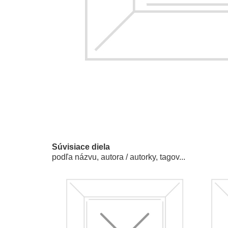
Súvisiace diela
podľa názvu, autora / autorky, tagov...