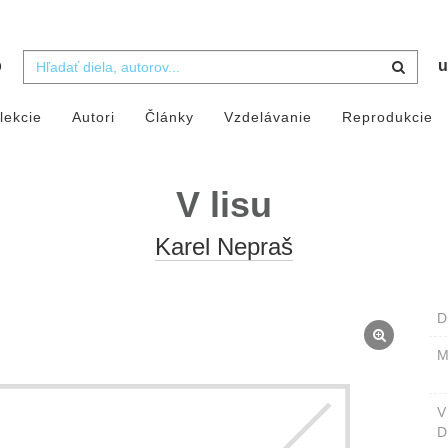
b
u
lekcie
Autori
Články
Vzdelávanie
Reprodukcie
V lisu
Karel Nepraš
D
M
D