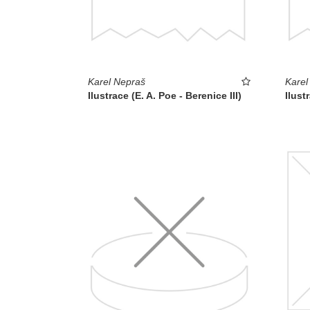
Karel Nepraš
Karel
Ilustrace (E. A. Poe - Berenice III)
Ilust