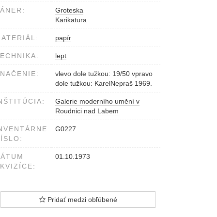
ÁNER:
Groteska
Karikatura
ATERIÁL:
papír
ECHNIKA:
lept
NAČENIE:
vlevo dole tužkou: 19/50 vpravo
dole tužkou: KarelNepraš 1969.
NŠTITÚCIA:
Galerie moderního umění v
Roudnici nad Labem
NVENTÁRNE
G0227
ÍSLO:
DÁTUM
01.10.1973
KVIZÍCE:
Pridať medzi obľúbené