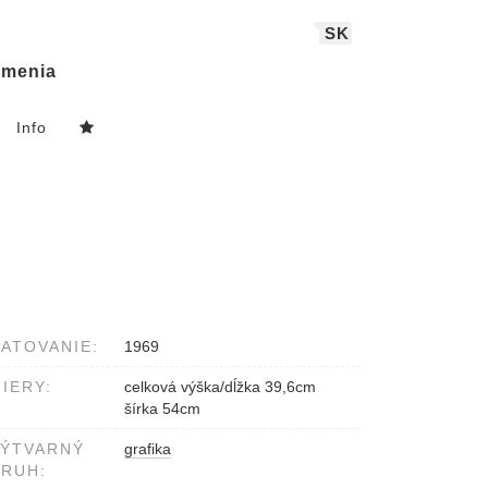
SK
menia
Info
ATOVANIE:
1969
IERY:
celková výška/dĺžka 39,6cm
šírka 54cm
VÝTVARNÝ
grafika
RUH: