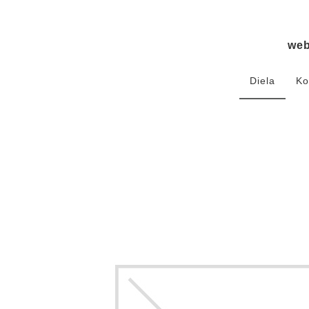
we
Diela
Ko