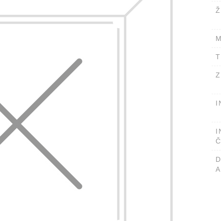
Ž
M
T
Z
I
I
Č
A