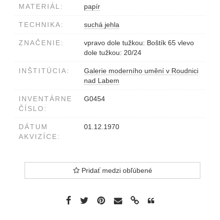
MATERIÁL:
papír
TECHNIKA:
suchá jehla
ZNAČENIE:
vpravo dole tužkou: Boštík 65 vlevo
dole tužkou: 20/24
INŠTITÚCIA:
Galerie moderního umění v Roudnici
nad Labem
INVENTÁRNE
G0454
ČÍSLO:
DÁTUM
01.12.1970
AKVIZÍCE:
Pridať medzi obľúbené