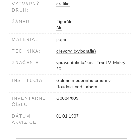
VÝTVARNÝ
grafika
DRUH:
ŽÁNER:
Figurální
Akt
MATERIÁL:
papír
TECHNIKA:
dřevoryt (xylografie)
ZNAČENIE:
vpravo dole tužkou: Frant.V. Mokrý
20
INŠTITÚCIA:
Galerie moderního umění v
Roudnici nad Labem
INVENTÁRNE
G0684/005
ČÍSLO:
DÁTUM
01.01.1997
AKVIZÍCE: