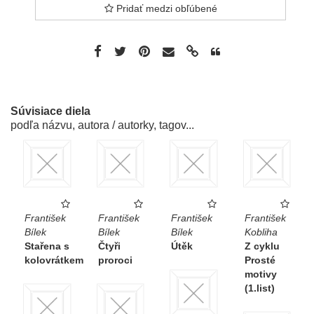
Pridať medzi obľúbené
Súvisiace diela
podľa názvu, autora / autorky, tagov...
František
František
František
František
Bílek
Bílek
Bílek
Kobliha
Stařena s
Čtyři
Útěk
Z cyklu
kolovrátkem
proroci
Prosté
motivy
(1.list)