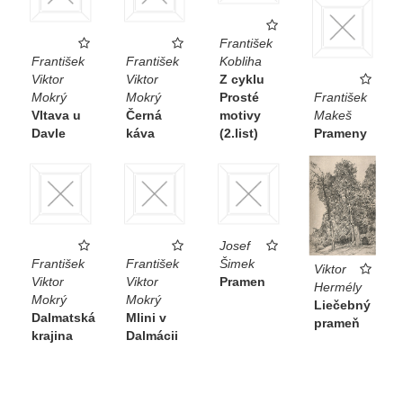
František
František
František
Kobliha
Viktor
Viktor
Z cyklu
Mokrý
Mokrý
Prosté
František
Vltava u
Černá
motivy
Makeš
Davle
káva
(2.list)
Prameny
Josef
František
František
Šimek
Viktor
Viktor
Viktor
Pramen
Hermély
Mokrý
Mokrý
Liečebný
Dalmatská
Mlini v
prameň
krajina
Dalmácii