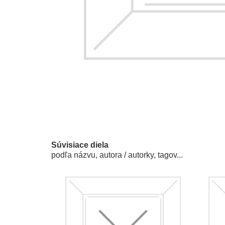
Súvisiace diela
podľa názvu, autora / autorky, tagov...