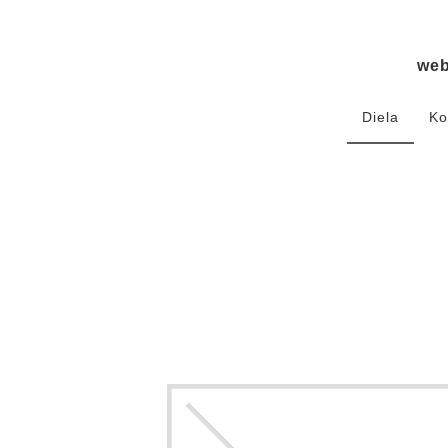
we
Diela
Ko