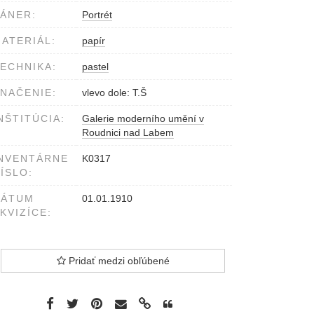
ÁNER:
Portrét
ATERIÁL:
papír
ECHNIKA:
pastel
NAČENIE:
vlevo dole: T.Š
NŠTITÚCIA:
Galerie moderního umění v
Roudnici nad Labem
NVENTÁRNE
K0317
ÍSLO:
DÁTUM
01.01.1910
KVIZÍCE:
Pridať medzi obľúbené