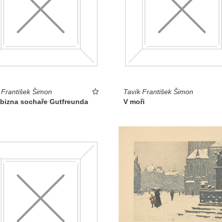
 František Šimon
Tavík František Šimon
bizna sochaře Gutfreunda
V moři