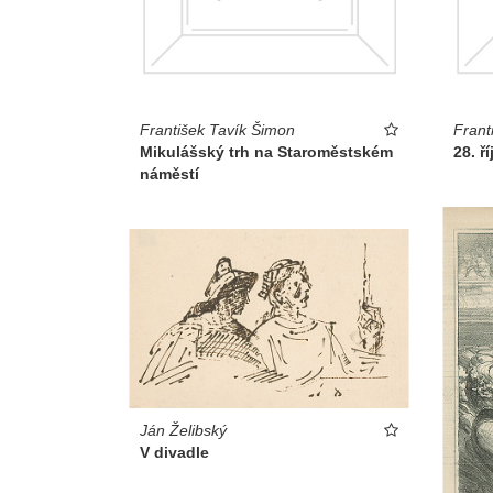
František Tavík Šimon
Frant
Mikulášský trh na Staroměstském
28. ř
náměstí
Ján Želibský
V divadle