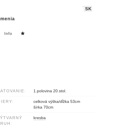
SK
menia
Info
ATOVANIE:
1.polovina 20.stol.
IERY:
celková výška/dĺžka 53cm
šírka 70cm
VÝTVARNÝ
kresba
RUH: