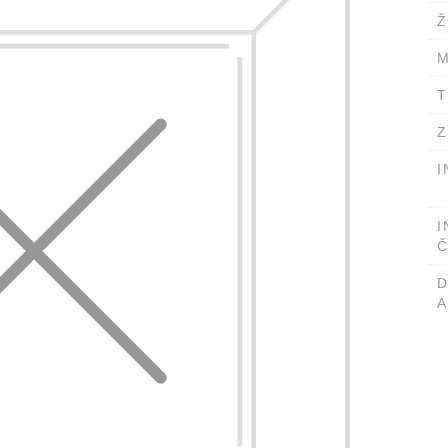
Ž
M
T
Z
I
I
Č
A