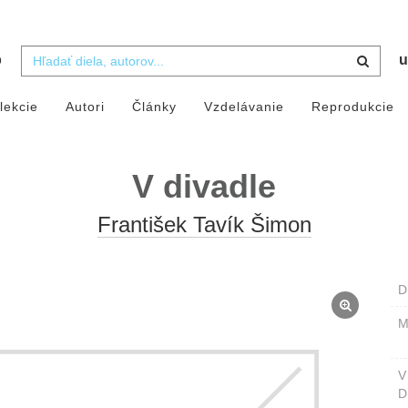
b
u
lekcie
Autori
Články
Vzdelávanie
Reprodukcie
V divadle
František Tavík Šimon
D
M
D