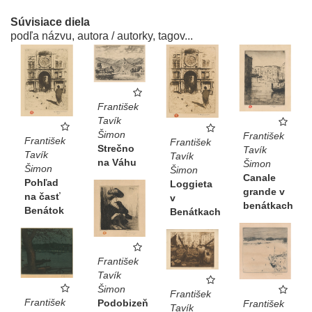
Súvisiace diela
podľa názvu, autora / autorky, tagov...
František
Tavík
Šimon
František
František
František
Strečno
Tavík
Tavík
Tavík
na Váhu
Šimon
Šimon
Šimon
Canale
Pohľad
Loggieta
grande v
na časť
v
benátkach
Benátok
Benátkach
František
Tavík
Šimon
František
František
Podobizeň
František
Tavík