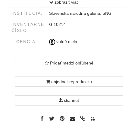
vpravo dole T.F.Šimon
zobraziť viac
INŠTITÚCIA:
Slovenská národná galéria, SNG
INVENTÁRNE
G 10214
ČÍSLO:
LICENCIA:
voľné dielo
Pridať medzi obľúbené
objednať reprodukciu
stiahnuť