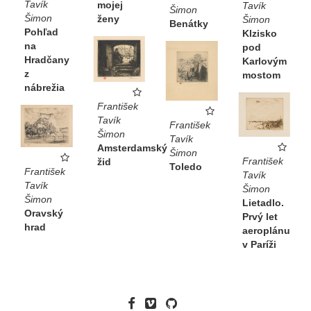
Tavík
mojej
Tavík
Šimon
Šimon
ženy
Šimon
Benátky
Pohľad
Klzisko
na
pod
Hradčany
Karlovým
z
mostom
nábrežia
František
Tavík
František
Šimon
Tavík
Amsterdamský
Šimon
František
žid
Toledo
František
Tavík
Tavík
Šimon
Šimon
Lietadlo.
Oravský
Prvý let
hrad
aeroplánu
v Paríži