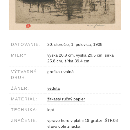
DATOVANIE:
20. storočie, 1. polovica, 1908
MIERY:
výška 20.9 cm, výška 29.5 cm, šírka
25.8 cm, šírka 39.4 cm
VÝTVARNÝ
grafika
›
voľná
DRUH:
ŽÁNER:
veduta
MATERIÁL:
žltkastý ručný papier
TECHNIKA:
lept
ZNAČENIE:
vpravo hore v platni 19-graf.zn.ŠTF.08
vľavo dole značka