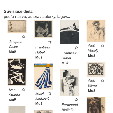
Súvisiace diela
podľa názvu, autora / autorky, tagov...
Jacques
Aleš
Callot
František
Veselý
Muž
Hübel
František
Muž
Muž
Hübel
Muž
Alojz
Klimo
Ivan
Muž
Jozef
Štubňa
Jankovič
Muž
Muž
Ferdinand
Hložník