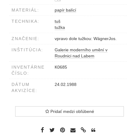
MATERIÁL:
papír balící
TECHNIKA:
tuš
tužka
ZNAČENIE:
vpravo dole tužkou: WágnerJos.
INŠTITÚCIA:
Galerie moderního umění v
Roudnici nad Labem
INVENTÁRNE
K0685
ČÍSLO:
DÁTUM
24.02.1988
AKVIZÍCE:
Pridať medzi obľúbené