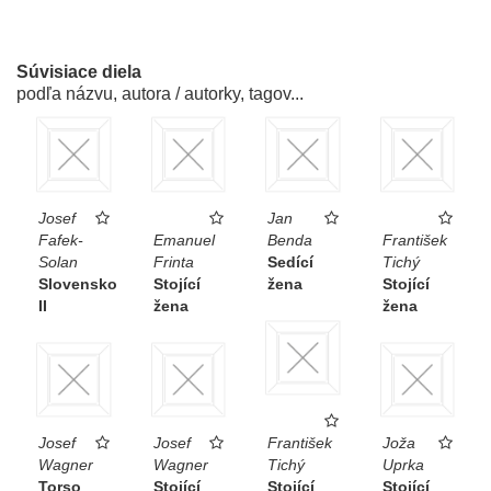
Súvisiace diela
podľa názvu, autora / autorky, tagov...
Josef
Jan
Fafek-
Emanuel
Benda
František
Solan
Frinta
Sedící
Tichý
Slovensko
Stojící
žena
Stojící
II
žena
žena
Josef
Josef
František
Joža
Wagner
Wagner
Tichý
Uprka
Torso
Stojící
Stojící
Stojící