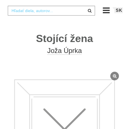
SK
Stojící žena
Joža Úprka