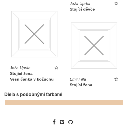
Joža Uprka
Stojící děvče
Joža Uprka
Stojící žena -
Vesničanka v kožuchu
Emil Filla
Stojící žena
Diela s podobnými farbami