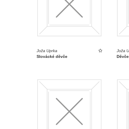
Joža Uprka
Joža U
Slovácké děvče
Děvče 