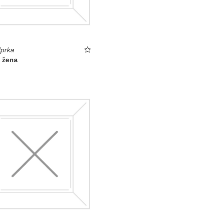
prka
í žena