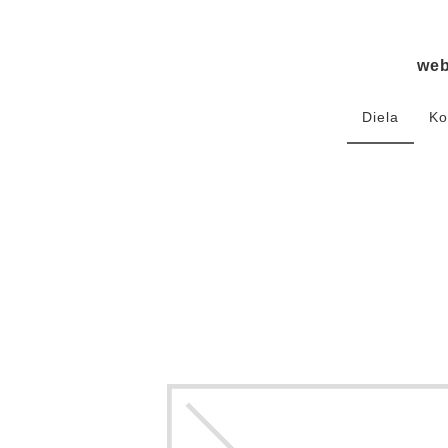
we
Diela
Ko