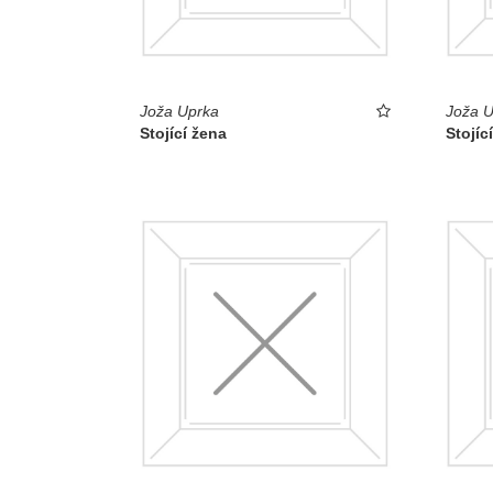
Joža Uprka
Joža U
Stojící žena
Stojíc