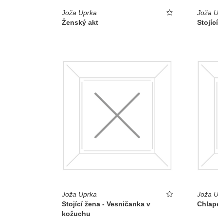
Joža Uprka
Joža U
Ženský akt
Stojíc
Joža Uprka
Joža U
Stojící žena - Vesničanka v
Chlap
kožuchu