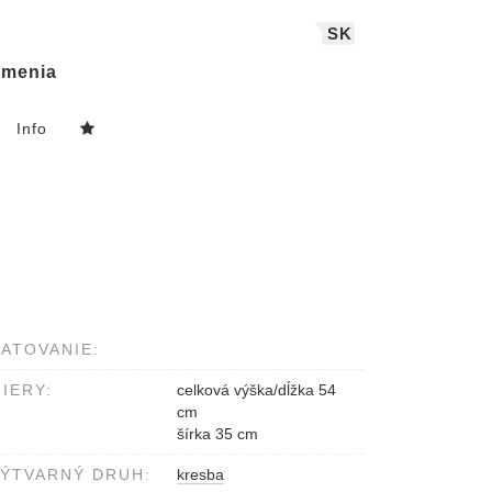
SK
menia
Info
ATOVANIE:
IERY:
celková výška/dĺžka 54
cm
šírka 35 cm
ÝTVARNÝ DRUH:
kresba