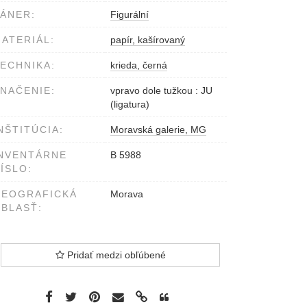
ÁNER:
Figurální
ATERIÁL:
papír, kašírovaný
ECHNIKA:
krieda, černá
NAČENIE:
vpravo dole tužkou : JU
(ligatura)
NŠTITÚCIA:
Moravská galerie, MG
NVENTÁRNE
B 5988
ÍSLO:
GEOGRAFICKÁ
Morava
BLASŤ:
Pridať medzi obľúbené