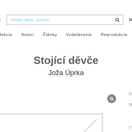
b
u
lekcie
Autori
Články
Vzdelávanie
Reprodukcie
Stojící děvče
Joža Úprka
D
M
V