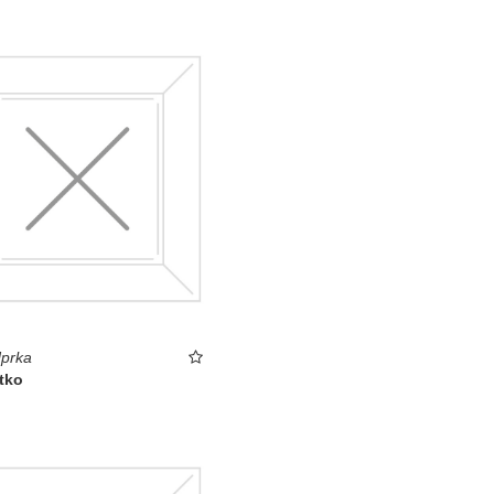
prka
tko