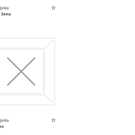
prka
í žena
prka
ec