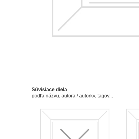
Súvisiace diela
podľa názvu, autora / autorky, tagov...