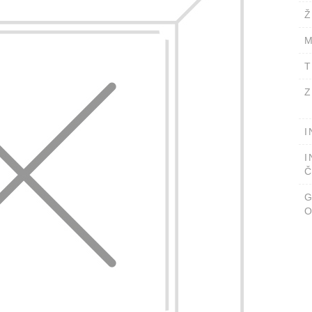
Ž
M
T
Z
I
I
Č
O