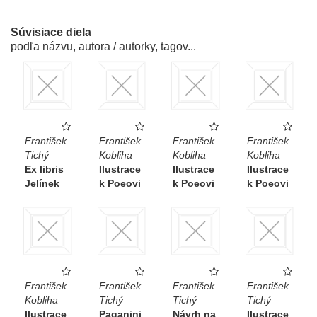
Súvisiace diela
podľa názvu, autora / autorky, tagov...
František
František
František
František
Tichý
Kobliha
Kobliha
Kobliha
Ex libris
Ilustrace
Ilustrace
Ilustrace
Jelínek
k Poeovi
k Poeovi
k Poeovi
František
František
František
František
Kobliha
Tichý
Tichý
Tichý
Ilustrace
Paganini
Návrh na
Ilustrace