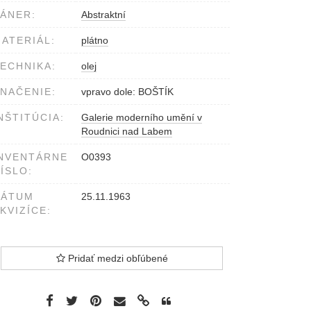
ÁNER:
Abstraktní
ATERIÁL:
plátno
ECHNIKA:
olej
NAČENIE:
vpravo dole: BOŠTÍK
NŠTITÚCIA:
Galerie moderního umění v
Roudnici nad Labem
NVENTÁRNE
O0393
ÍSLO:
DÁTUM
25.11.1963
KVIZÍCE:
Pridať medzi obľúbené