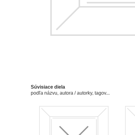
Súvisiace diela
podľa názvu, autora / autorky, tagov...