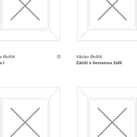
v Boštík
Václav Boštík
 I
Zátiší s červenou židlí