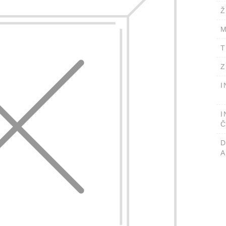
Ž
M
T
Z
I
I
Č
A