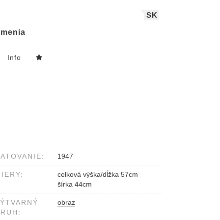
SK
menia
Info
ATOVANIE:
1947
IERY:
celková výška/dĺžka 57cm
šírka 44cm
VÝTVARNÝ
obraz
RUH: