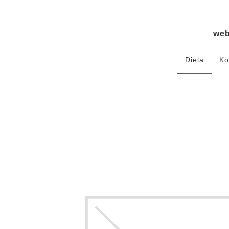
we
Diela
Ko