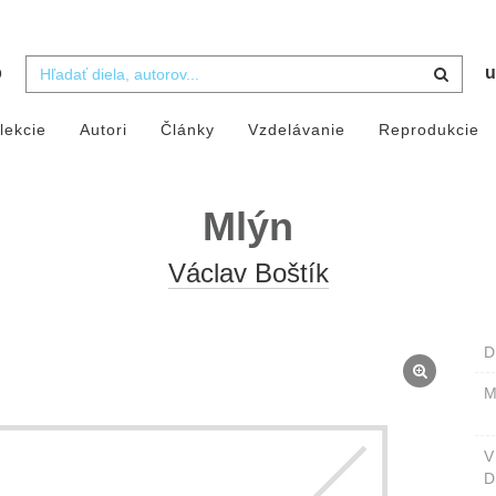
b
u
lekcie
Autori
Články
Vzdelávanie
Reprodukcie
Mlýn
Václav Boštík
D
M
D