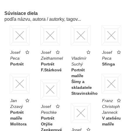
Súvisiace diela
podľa názvu, autora / autorky, tagov...
Josef
Josef
Josef
Peca
Zeithammel
Vladimír
Peca
Portrét
Portrét
Suchý
Sfinga
F.Stárkové
Portrét
malíře
Šímy a
skladatele
Stravinského
Jan
Franz
Zrzavý
Josef
Christoph
Portrét
Peschke
Janneck
malíře
Portrét
V ateliéru
Molitora
Otýlie
malíře
Zenkerové
Josef