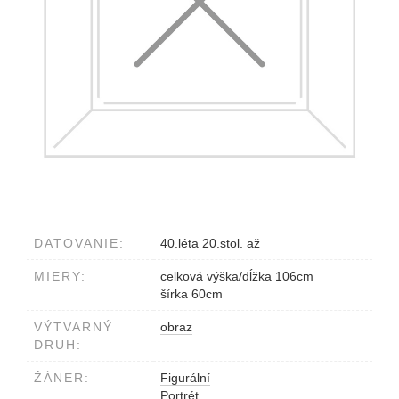
DATOVANIE:
40.léta 20.stol. až
MIERY:
celková výška/dĺžka 106cm
šírka 60cm
VÝTVARNÝ
obraz
DRUH:
ŽÁNER:
Figurální
Portrét