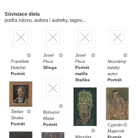
Súvisiace diela
podľa názvu, autora / autorky, tagov...
Josef
Josef
František
Peca
Peca
Neznámý
Doležal
Sfinga
Portrét
italský
Portrét
malíře
autor
Staňka
Portrét
Štefan
Bohumír
Straka
Matal
Portrét
Portrét
Cyprián
Majerník
Miroslav
Portrét