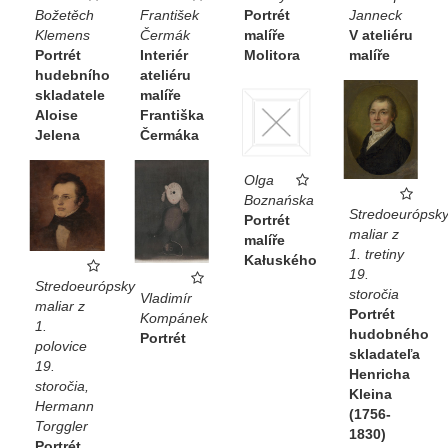
Božetěch
František
Portrét
Janneck
Klemens
Čermák
malíře
V ateliéru
Portrét
Interiér
Molitora
malíře
hudebního
ateliéru
skladatele
malíře
Aloise
Františka
Jelena
Čermáka
Olga
Boznańska
Stredoeurópsk
Portrét
maliar z
malíře
1. tretiny
Kałuského
19.
Stredoeurópsky
storočia
Vladimír
maliar z
Portrét
Kompánek
1.
hudobného
Portrét
polovice
skladateľa
19.
Henricha
storočia,
Kleina
Hermann
(1756-
Torggler
1830)
Portrét