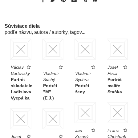
Súvisiace diela
podľa názvu, autora / autorky, tagov...
Václav
Josef
Bartovský
Vladimír
Vladimír
Peca
Portrét
Suchý
Sychra
Portrét
skladatele
Portrét
Portrét
malíře
Ladislava
"M"
ženy
Staňka
Vycpálka
(E.J.)
Jan
Franz
Josef
Zrzavý
Christoph