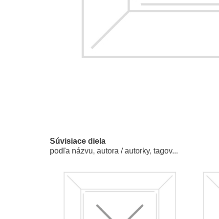
Súvisiace diela
podľa názvu, autora / autorky, tagov...