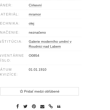
ÁNER:
Církevní
ATERIÁL:
mramor
ECHNIKA:
olej
NAČENIE:
neznačeno
NŠTITÚCIA:
Galerie moderního umění v
Roudnici nad Labem
NVENTÁRNE
O0854
ÍSLO:
DÁTUM
01.01.1910
KVIZÍCE:
Pridať medzi obľúbené