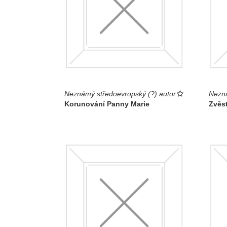
Neznámý středoevropský (?) autor
Nezná
Korunování Panny Marie
Zvěst