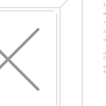
Ž
M
T
Z
I
I
Č
A