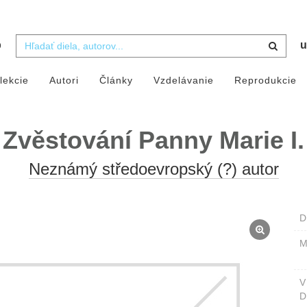
b
u
lekcie
Autori
Články
Vzdelávanie
Reprodukcie
Zvěstování Panny Marie I.
Neznámý středoevropský (?) autor
D
M
D