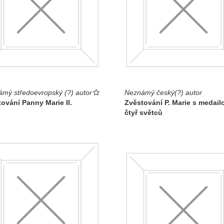
mý středoevropský (?) autor
Neznámý český(?) autor
ování Panny Marie II.
Zvěstování P. Marie s medail
čtyř světců