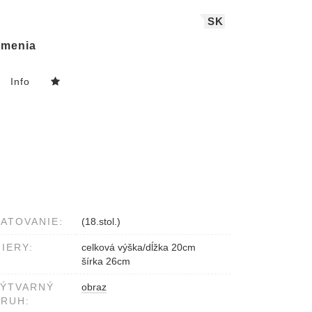
SK
menia
Info
ATOVANIE:
(18.stol.)
IERY:
celková výška/dĺžka 20cm
šírka 26cm
VÝTVARNÝ
obraz
RUH: