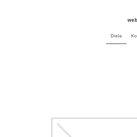
we
Diela
Ko