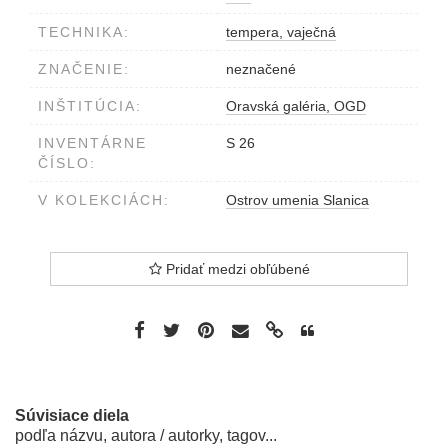
TECHNIKA:
tempera, vaječná
ZNAČENIE:
neznačené
INŠTITÚCIA:
Oravská galéria, OGD
INVENTÁRNE
S 26
ČÍSLO:
V KOLEKCIÁCH:
Ostrov umenia Slanica
Pridať medzi obľúbené
Súvisiace diela
podľa názvu, autora / autorky, tagov...