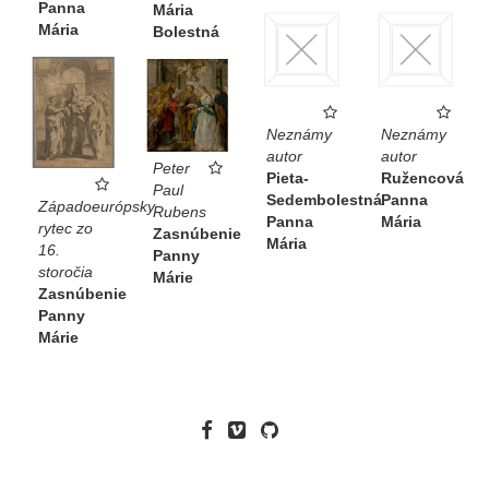
Panna
Mária
Mária
Bolestná
Neznámy
Neznámy
autor
autor
Peter
Pieta-
Ružencová
Paul
Sedembolestná
Panna
Západoeurópsky
Rubens
Panna
Mária
rytec zo
Zasnúbenie
Mária
16.
Panny
storočia
Márie
Zasnúbenie
Panny
Márie