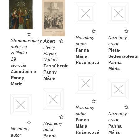
Neznámy
Neznámy
Stredoeurópsky
Albert
autor
autor
autor zo
Henry
Panna
Pieta-
začiatku
Payne,
Mária
Sedembolestn
19.
Raffael
Ružencová
Panna
storočia
Zasnúbenie
Mária
Zasnúbenie
Panny
Panny
Márie
Márie
Neznámy
autor
Neznámy
Panna
autor
Neznámy
Mária
Panna
Neznámy
autor
Ružencová
Mária
autor
Panna