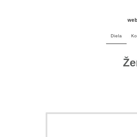
we
Diela
Ko
Že