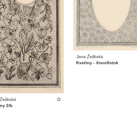
Jana Želibská
Kvetiny - štvorlístok
Želibská
ny 2/b