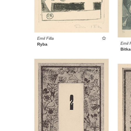
Emil Filla
Emil F
Ryba
Bitka