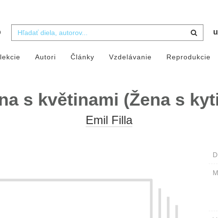
b
u
lekcie
Autori
Články
Vzdelávanie
Reprodukcie
na s květinami (Žena s kyti
Emil Filla
D
M