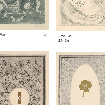
illa
Emil Filla
Zátišie