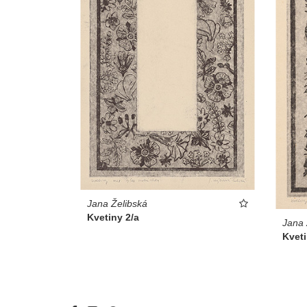
Jana Želibská
Kvetiny 2/a
Jana 
Kveti