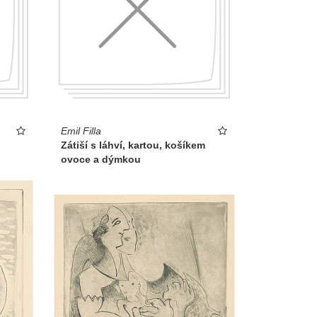
Emil Filla
Zátiší s láhví, kartou, košíkem
ovoce a dýmkou