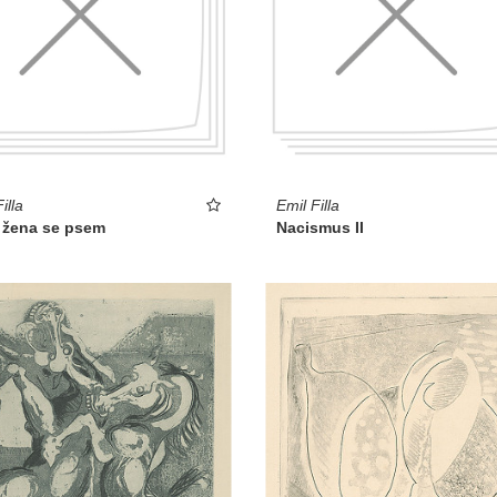
illa
Emil Filla
í žena se psem
Nacismus II