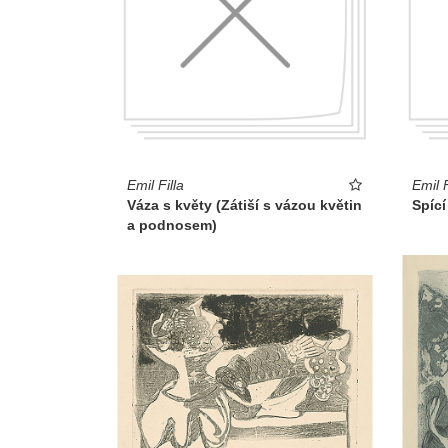
Emil Filla
Emil F
Váza s květy (Zátiší s vázou květin
Spíc
a podnosem)