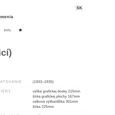
SK
menia
Info
cí)
ATOVANIE:
(1933–1935)
IERY:
výška grafickej dosky 215mm
šírka grafickej plochy 167mm
celková výška/dĺžka 301mm
šírka 225mm