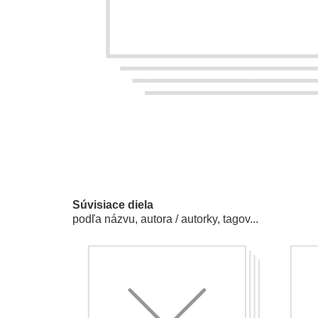
Súvisiace diela
podľa názvu, autora / autorky, tagov...