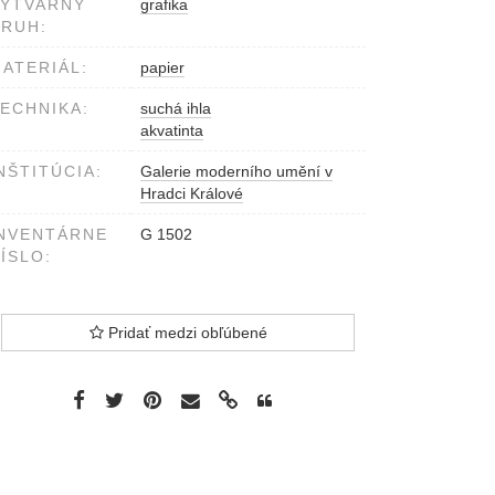
VÝTVARNÝ
grafika
RUH:
ATERIÁL:
papier
ECHNIKA:
suchá ihla
akvatinta
NŠTITÚCIA:
Galerie moderního umění v
Hradci Králové
NVENTÁRNE
G 1502
ÍSLO:
Pridať medzi obľúbené