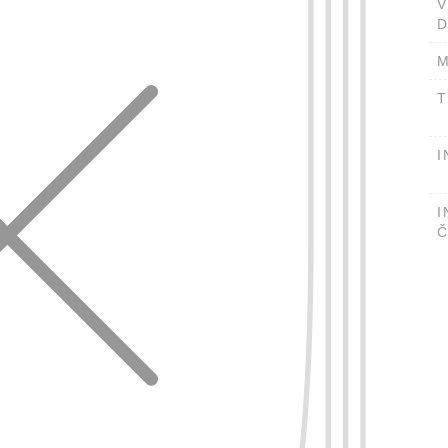
D
M
T
I
I
Č