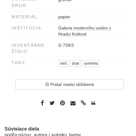
DRUH:
MATERIÁL:
papier
INŠTITÚCIA:
Galerie moderního umění v
Hradci Králové
INVENTÁRNE
G 739/3
ČÍSLO:
TAGY:
meč
drak
symetria
Pridať medzi obľúbené
Súvisiace diela
podľa názvu, autora / autorky, tagov...