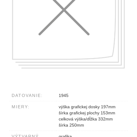
DATOVANIE:
1945
MIERY:
výška grafickej dosky 197mm
šírka grafickej plochy 153mm
celková výška/dĺžka 332mm
šírka 250mm
VÝTVARNÝ
grafika