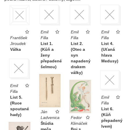
Emil
Emil
Emil
František
Filla
Filla
Filla
Jiroudek
List 1.
List 2.
List 4.
Válka
(Kůň a
(Otec a
(Uťaná
ženy
syn
hlava
přepadené
napadený
Medusy)
šelmou)
drakem
války)
Emil
Filla
List 5.
Emil
(Ruce
Filla
spoutané
List 6.
Ján
hady)
(Kůň
Ladvenica
Fedor
přepadený
Štúdia
Klimáček
lvem)
meča
Boj s