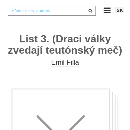
SK
List 3. (Draci války
zvedají teutónský meč)
Emil Filla