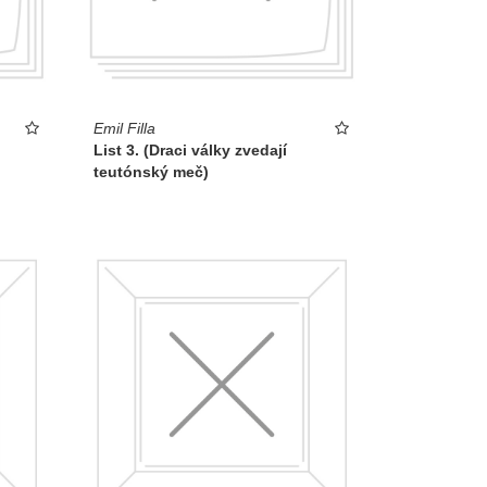
Emil Filla
List 3. (Draci války zvedají
teutónský meč)