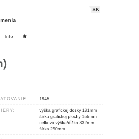
SK
menia
Info
m)
ATOVANIE:
1945
IERY:
výška grafickej dosky 191mm
šírka grafickej plochy 155mm
celková výška/dĺžka 332mm
šírka 250mm