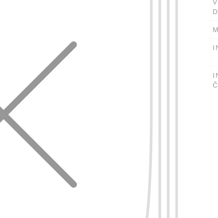
D
M
I
I
Č