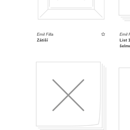
Emil Filla
Emil F
Zátiší
List 
šelm