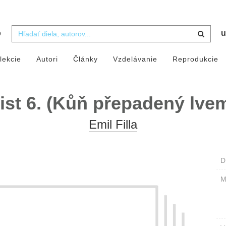
b
u
lekcie
Autori
Články
Vzdelávanie
Reprodukcie
ist 6. (Kůň přepadený lve
Emil Filla
D
M