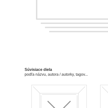
Súvisiace diela
podľa názvu, autora / autorky, tagov...