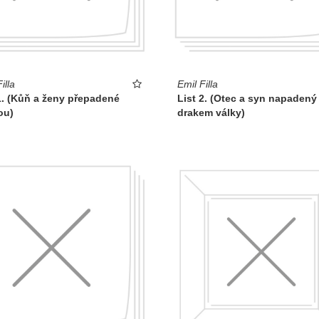
illa
Emil Filla
1. (Kůň a ženy přepadené
List 2. (Otec a syn napadený
ou)
drakem války)