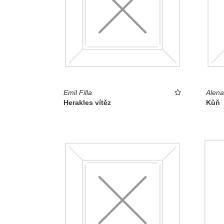
Emil Filla
Alena
Herakles vítěz
Kůň