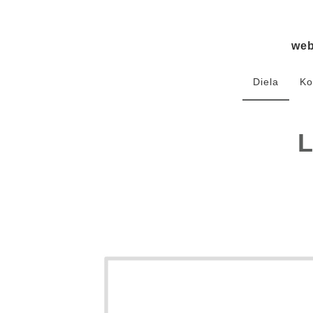
we
Diela
Ko
L