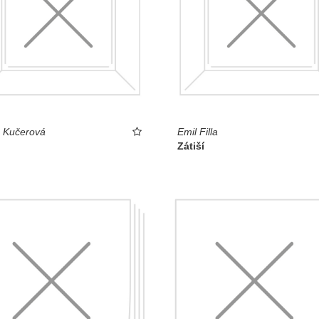
 Kučerová
Emil Filla
Zátiší