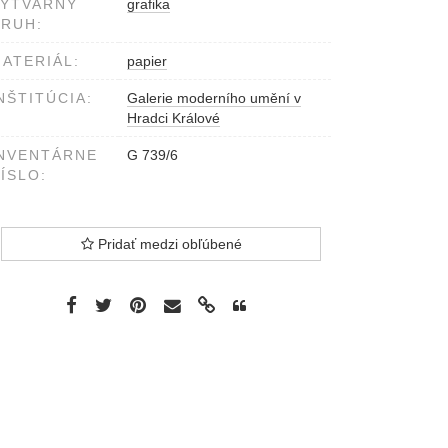
VÝTVARNÝ
grafika
RUH:
ATERIÁL:
papier
NŠTITÚCIA:
Galerie moderního umění v
Hradci Králové
NVENTÁRNE
G 739/6
ÍSLO:
Pridať medzi obľúbené