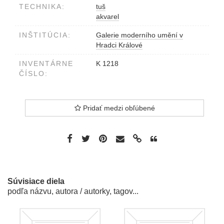
TECHNIKA:
tuš
akvarel
INŠTITÚCIA:
Galerie moderního umění v
Hradci Králové
INVENTÁRNE
K 1218
ČÍSLO:
Pridať medzi obľúbené
Súvisiace diela
podľa názvu, autora / autorky, tagov...