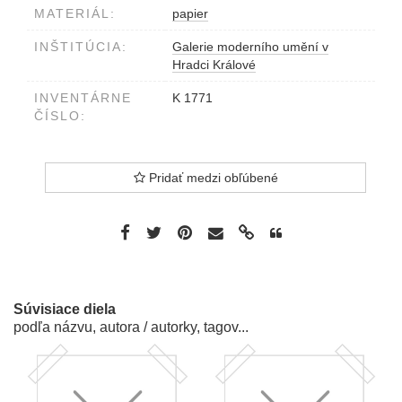
MATERIÁL:
papier
INŠTITÚCIA:
Galerie moderního umění v
Hradci Králové
INVENTÁRNE
K 1771
ČÍSLO:
Pridať medzi obľúbené
Súvisiace diela
podľa názvu, autora / autorky, tagov...