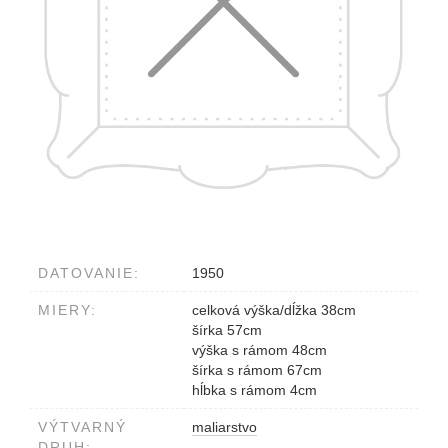
DATOVANIE:
1950
MIERY:
celková výška/dĺžka 38cm
šírka 57cm
výška s rámom 48cm
šírka s rámom 67cm
hĺbka s rámom 4cm
VÝTVARNÝ
maliarstvo
DRUH: