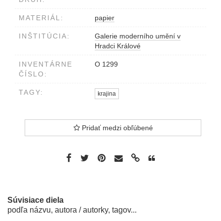
MATERIÁL:
papier
INŠTITÚCIA:
Galerie moderního umění v
Hradci Králové
INVENTÁRNE
O 1299
ČÍSLO:
TAGY:
krajina
Pridať medzi obľúbené
Súvisiace diela
podľa názvu, autora / autorky, tagov...