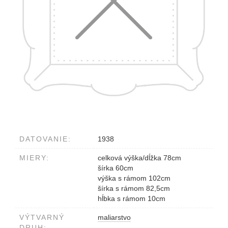
DATOVANIE:
1938
MIERY:
celková výška/dĺžka 78cm
šírka 60cm
výška s rámom 102cm
šírka s rámom 82,5cm
hĺbka s rámom 10cm
VÝTVARNÝ
maliarstvo
DRUH: