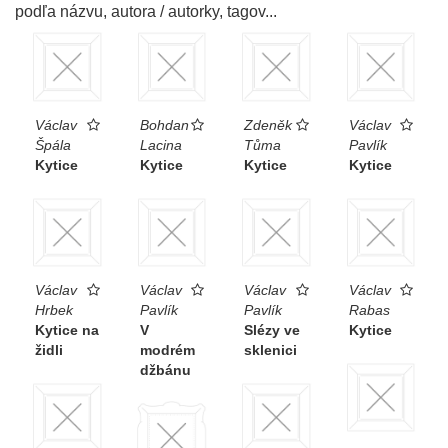
podľa názvu, autora / autorky, tagov...
Václav
Bohdan
Zdeněk
Václav
Špála
Lacina
Tůma
Pavlík
Kytice
Kytice
Kytice
Kytice
Václav
Václav
Václav
Václav
Hrbek
Pavlík
Pavlík
Rabas
Kytice na
V
Slézy ve
Kytice
židli
modrém
sklenici
džbánu