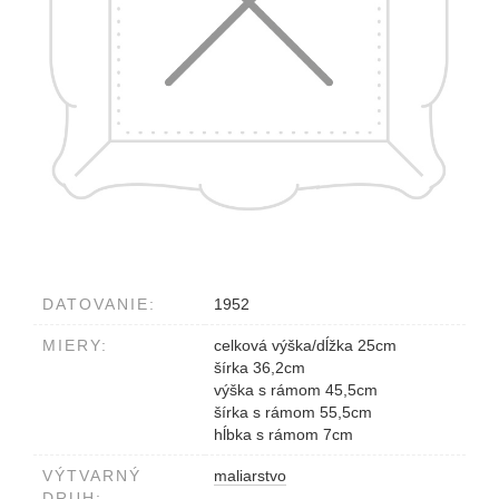
DATOVANIE:
1952
MIERY:
celková výška/dĺžka 25cm
šírka 36,2cm
výška s rámom 45,5cm
šírka s rámom 55,5cm
hĺbka s rámom 7cm
VÝTVARNÝ
maliarstvo
DRUH: