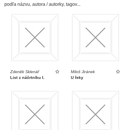
podľa názvu, autora / autorky, tagov...
Zdeněk Sklenář
Miloš Jiránek
List z náčrtníku I.
U řeky