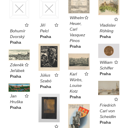
Wilhelm
Heuer,
Jiří
Vladislav
Carl
Bohumír
Pelcl
Röhling
Vasquez
Dvorský
Praha
Praha
Pinos
Praha
Praha
William
Zdeněk
Schiffer
Jeřábek
Praha
Karl
Július
Praha
Würbs,
Szabó
Louise
Praha
Kotz
Jan
Praha
Hruška
Friedrich
Praha
Carl von
Scheidlin
Praha