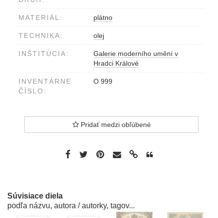
MATERIÁL:
plátno
TECHNIKA:
olej
INŠTITÚCIA:
Galerie moderního umění v
Hradci Králové
INVENTÁRNE
O 999
ČÍSLO:
Pridať medzi obľúbené
Súvisiace diela
podľa názvu, autora / autorky, tagov...