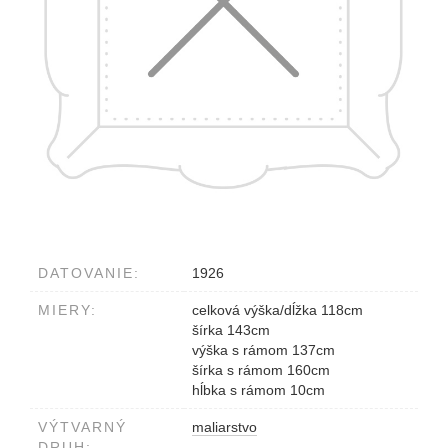
DATOVANIE:
1926
MIERY:
celková výška/dĺžka 118cm
šírka 143cm
výška s rámom 137cm
šírka s rámom 160cm
hĺbka s rámom 10cm
VÝTVARNÝ
maliarstvo
DRUH: