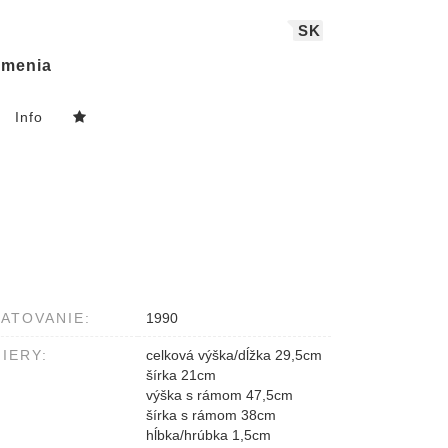
SK
menia
Info
ATOVANIE:
1990
IERY:
celková výška/dĺžka 29,5cm
šírka 21cm
výška s rámom 47,5cm
šírka s rámom 38cm
hĺbka/hrúbka 1,5cm