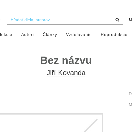
b
u
lekcie
Autori
Články
Vzdelávanie
Reprodukcie
Bez názvu
Jiří Kovanda
D
M