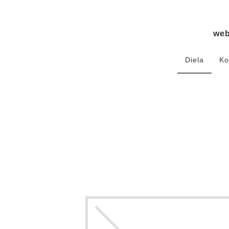
we
Diela
Ko