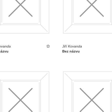
Kovanda
Jiří Kovanda
názvu
Bez názvu