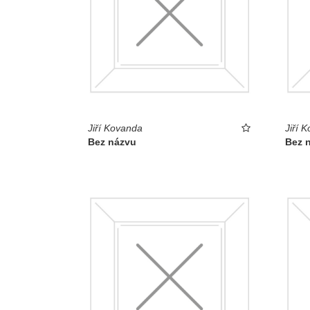
Jiří Kovanda
Jiří 
Bez názvu
Bez 