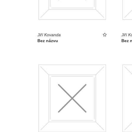
Jiří Kovanda
Jiří 
Bez názvu
Bez 