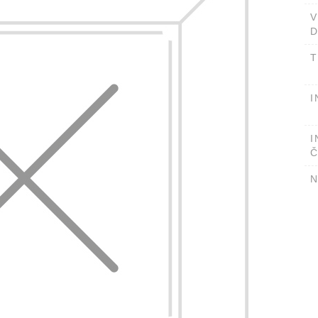
D
T
I
I
Č
N