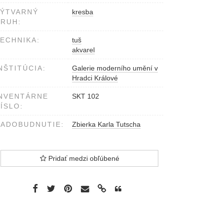
VÝTVARNÝ
kresba
RUH:
ECHNIKA:
tuš
akvarel
NŠTITÚCIA:
Galerie moderního umění v
Hradci Králové
NVENTÁRNE
SKT 102
ÍSLO:
ADOBUDNUTIE:
Zbierka Karla Tutscha
Pridať medzi obľúbené