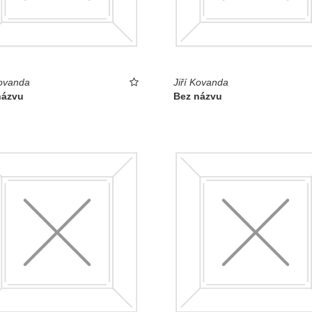
Kovanda
Jiří Kovanda
názvu
Bez názvu