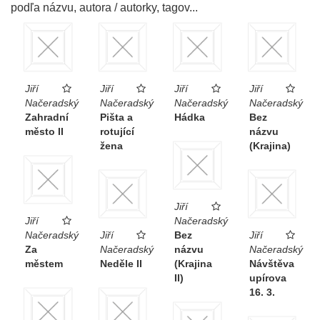
podľa názvu, autora / autorky, tagov...
Jiří
Jiří
Jiří
Jiří
Načeradský
Načeradský
Načeradský
Načeradský
Zahradní
Pišta a
Hádka
Bez
město II
rotující
názvu
žena
(Krajina)
Jiří
Jiří
Načeradský
Načeradský
Jiří
Bez
Jiří
Za
Načeradský
názvu
Načeradský
městem
Neděle II
(Krajina
Návštěva
II)
upírova
16. 3.