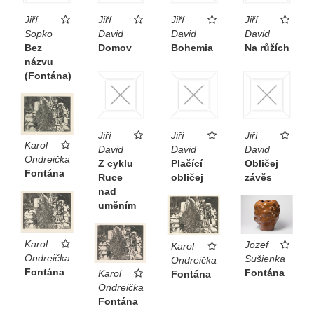
Jiří
Jiří
Jiří
Jiří
Sopko
David
David
David
Bez
Domov
Bohemia
Na růžích
názvu
(Fontána)
Jiří
Jiří
Jiří
Karol
David
David
David
Ondreička
Z cyklu
Plačící
Obličej
Fontána
Ruce
obličej
závěs
nad
uměním
Karol
Jozef
Karol
Ondreička
Sušienka
Ondreička
Fontána
Fontána
Karol
Fontána
Ondreička
Fontána