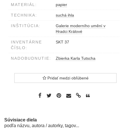
MATERIÁL:
papier
TECHNIKA:
suchá ihla
INŠTITÚCIA:
Galerie moderního umění v
Hradci Králové
INVENTÁRNE
SKT 37
ČÍSLO:
NADOBUDNUTIE:
Zbierka Karla Tutscha
Pridať medzi obľúbené
Súvisiace diela
podľa názvu, autora / autorky, tagov...