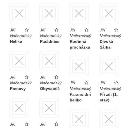
Jiří
Jiří
Jiří
Jiří
Načeradský
Načeradský
Načeradský
Načeradský
Heliko
Parádnice
Rodinná
Divoká
procházka
Šárka
Jiří
Jiří
Načeradský
Načeradský
Jiří
Jiří
Postavy
Obyvatelé
Načeradský
Načeradský
Paranoidní
Při zdi (1.
heliko
stav)
Jiří
Jiří