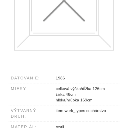
DATOVANIE:
1986
MIERY:
celková výška/dĺžka 126cm
šírka 48cm
hĺbka/hrúbka 169cm
VÝTVARNÝ
item.work_types.sochárstvo
DRUH:
MATERIÁL:
textil