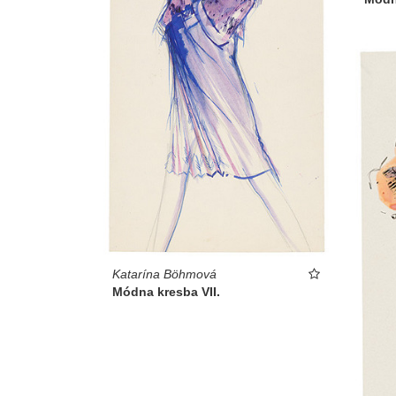
Katarína Böhmová
Módna kresba VII.