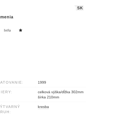
SK
menia
Info
ATOVANIE:
1999
IERY:
celková výška/dĺžka 302mm
šírka 210mm
VÝTVARNÝ
kresba
RUH: