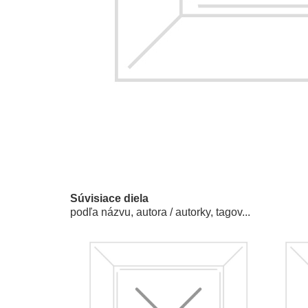
Súvisiace diela
podľa názvu, autora / autorky, tagov...