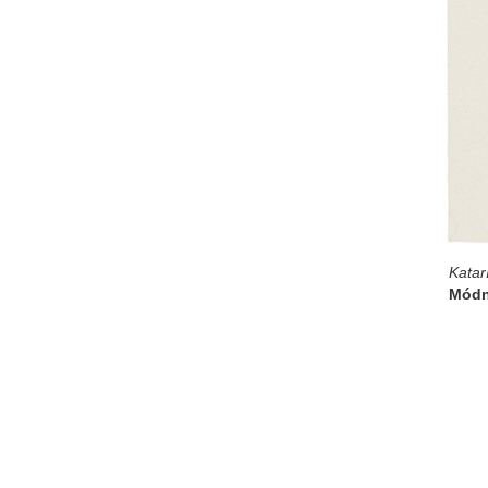
Kata
Módn