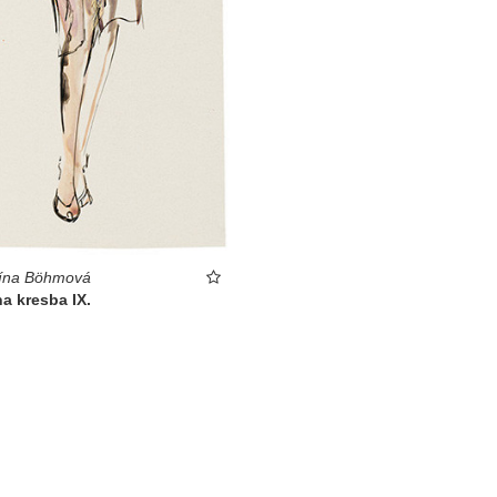
rína Böhmová
a kresba IX.