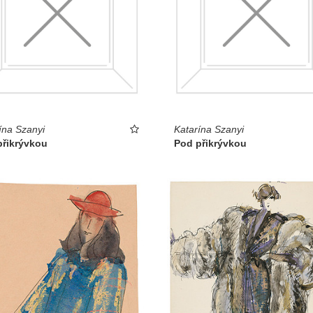
ína Szanyi
Katarína Szanyi
přikrývkou
Pod přikrývkou