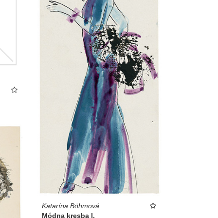
Katarína Böhmová
Módna kresba I.