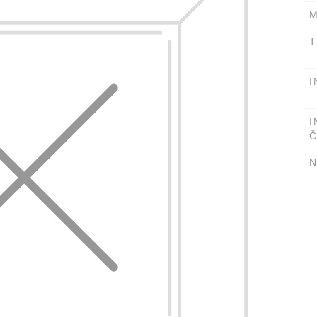
M
T
I
I
Č
N