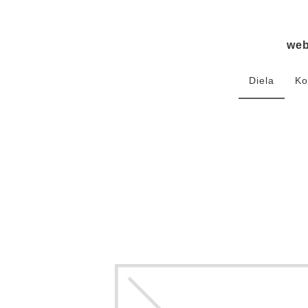
we
Diela
Ko