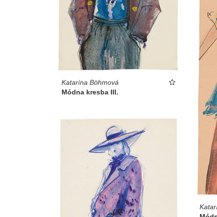
Katarína Böhmová
Módna kresba III.
Kata
Módn