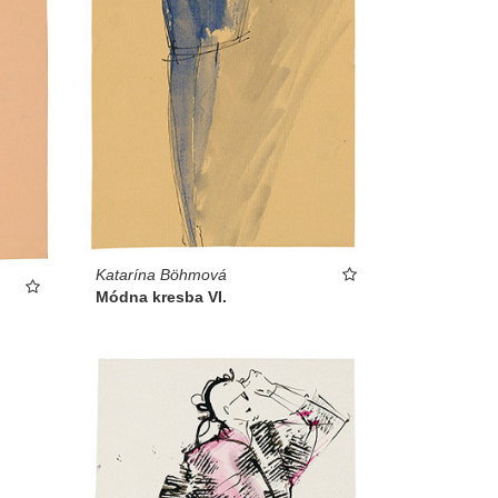
Katarína Böhmová
Módna kresba VI.