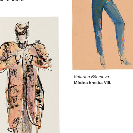
Katarína Böhmová
Módna kresba VIII.