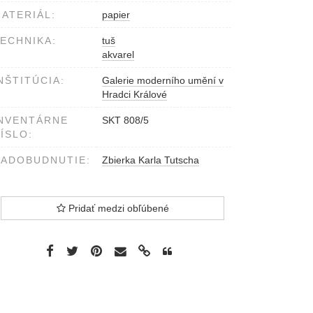
ATERIÁL:
papier
ECHNIKA:
tuš
akvarel
NŠTITÚCIA:
Galerie moderního umění v
Hradci Králové
NVENTÁRNE
SKT 808/5
ÍSLO:
ADOBUDNUTIE:
Zbierka Karla Tutscha
Pridať medzi obľúbené