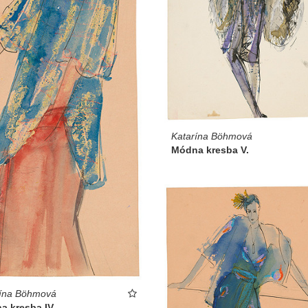
Katarína Böhmová
Módna kresba V.
rína Böhmová
a kresba IV.