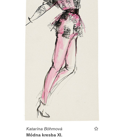
Katarína Böhmová
Módna kresba XI.