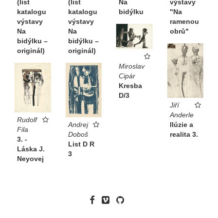
(list
(list
Na
výstavy
katalogu
katalogu
bidýlku
"Na
výstavy
výstavy
ramenou
Na
Na
obrů"
bidýlku –
bidýlku –
originál)
originál)
Miroslav
Cipár
Kresba
D/3
Jiří
Anderle
Rudolf
Andrej
Ilúzie a
Fila
Doboš
realita 3.
3. -
List D R
Láska J.
3
Neyovej