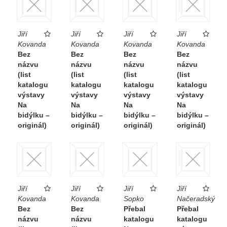
Jiří
Jiří
Jiří
Jiří
Kovanda
Kovanda
Kovanda
Kovanda
Bez
Bez
Bez
Bez
názvu
názvu
názvu
názvu
(list
(list
(list
(list
katalogu
katalogu
katalogu
katalogu
výstavy
výstavy
výstavy
výstavy
Na
Na
Na
Na
bidýlku –
bidýlku –
bidýlku –
bidýlku –
originál)
originál)
originál)
originál)
Jiří
Jiří
Jiří
Jiří
Kovanda
Kovanda
Sopko
Načeradský
Bez
Bez
Přebal
Přebal
názvu
názvu
katalogu
katalogu