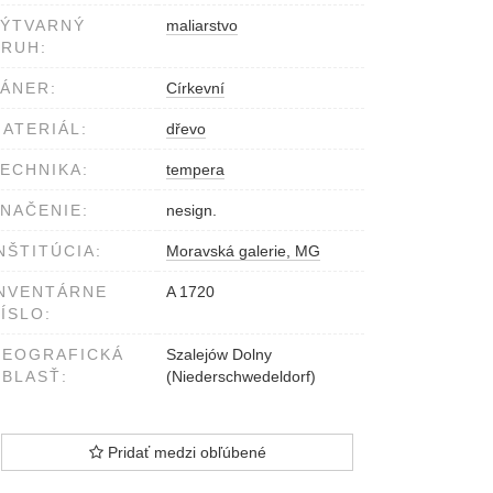
VÝTVARNÝ
maliarstvo
RUH:
ÁNER:
Církevní
ATERIÁL:
dřevo
ECHNIKA:
tempera
NAČENIE:
nesign.
NŠTITÚCIA:
Moravská galerie, MG
NVENTÁRNE
A 1720
ÍSLO:
GEOGRAFICKÁ
Szalejów Dolny
BLASŤ:
(Niederschwedeldorf)
Pridať medzi obľúbené