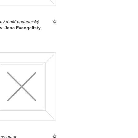
ý malíř podunajský
v. Jana Evangelisty
my autor