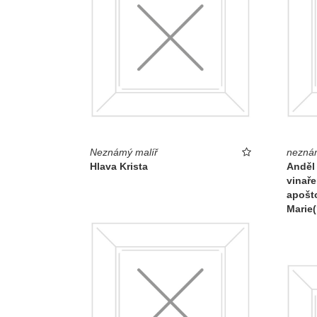
Neznámý malíř
neznám
Hlava Krista
Anděl 
vinaře
apošto
Marie(