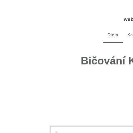
we
Diela
Ko
Bičování K