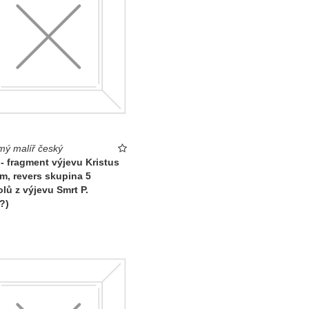
ý malíř český
- fragment výjevu Kristus
m, revers skupina 5
lů z výjevu Smrt P.
?)