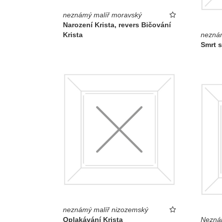
neznámý malíř moravský
Narození Krista, revers Bičování
Krista
neznám
Smrt s
neznámý malíř nizozemský
Oplakávání Krista
Nezná