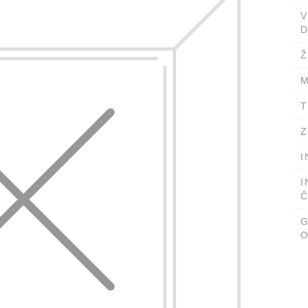
D
Ž
M
T
Z
I
I
Č
O