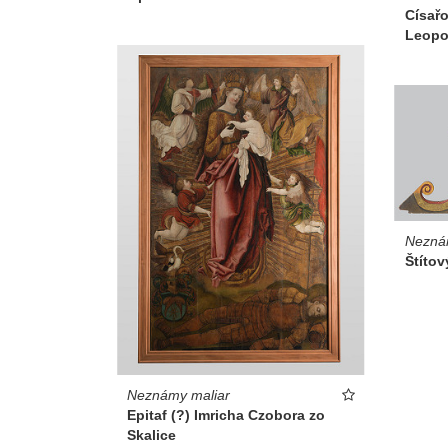
Císař
Leopol
Nezná
Štítov
Neznámy maliar
Epitaf (?) Imricha Czobora zo
Skalice