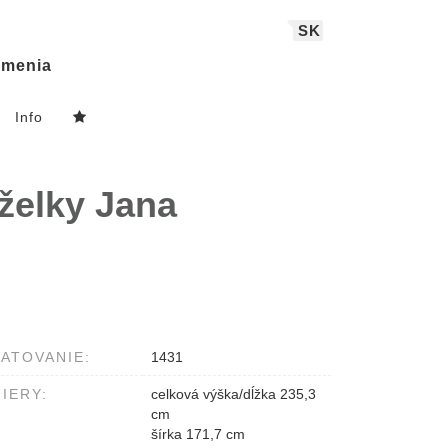
SK
menia
Info
nželky Jana
ATOVANIE:
1431
IERY:
celková výška/dĺžka 235,3
cm
šírka 171,7 cm