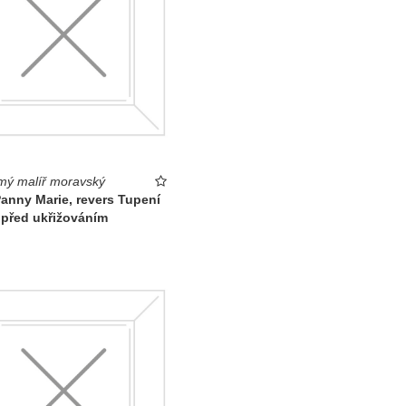
ý malíř moravský
anny Marie, revers Tupení
 před ukřižováním