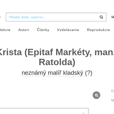
b
u
lekcie
Autori
Články
Vzdelávanie
Reprodukcie
rista (Epitaf Markéty, ma
Ratolda)
neznámý malíř kladský (?)
D
M