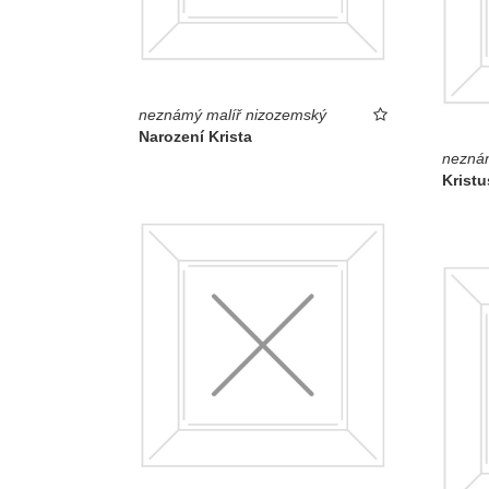
neznámý malíř nizozemský
Narození Krista
neznám
Kristu