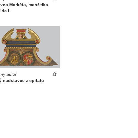
ovna Markéta, manželka
da I.
my autor
ý nadstavec z epitafu