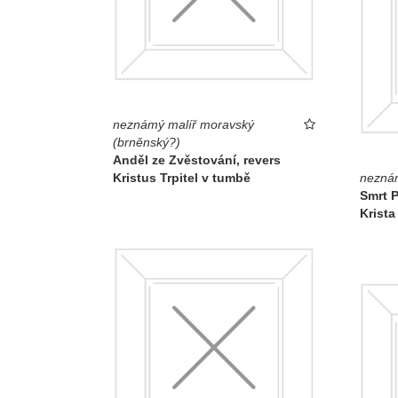
neznámý malíř moravský
(brněnský?)
Anděl ze Zvěstování, revers
Kristus Trpitel v tumbě
neznám
Smrt P
Krista