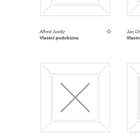
Alfred Justitz
Jan On
Vlastní podobizna
Vlast