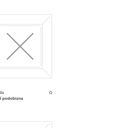
lla
ní podobizna