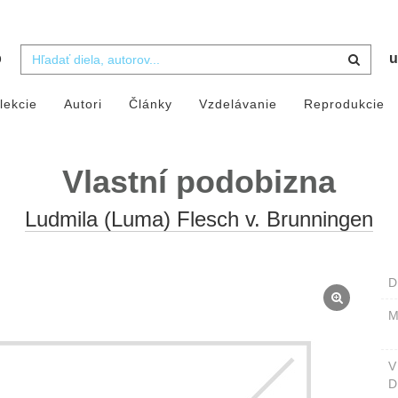
b
u
lekcie
Autori
Články
Vzdelávanie
Reprodukcie
Vlastní podobizna
Ludmila (Luma) Flesch v. Brunningen
D
M
D