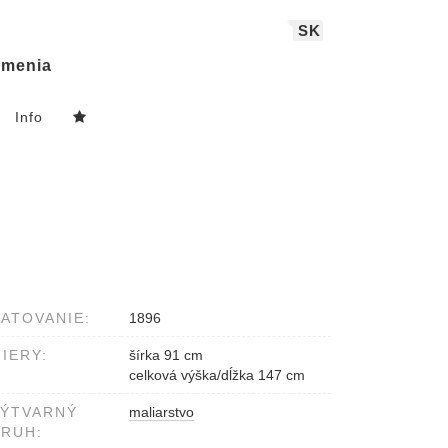
SK
menia
Info
ATOVANIE:
1896
IERY:
šírka 91 cm
celková výška/dĺžka 147 cm
VÝTVARNÝ
maliarstvo
RUH: