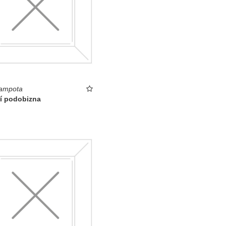
rampota
ní podobizna