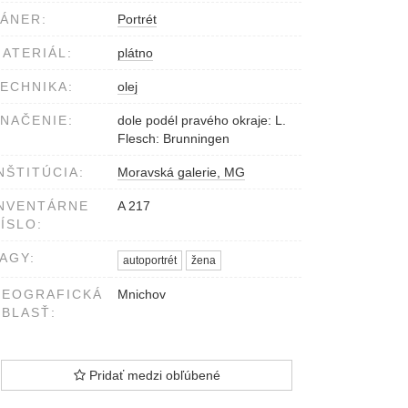
ÁNER:
Portrét
ATERIÁL:
plátno
ECHNIKA:
olej
NAČENIE:
dole podél pravého okraje: L.
Flesch: Brunningen
NŠTITÚCIA:
Moravská galerie, MG
NVENTÁRNE
A 217
ÍSLO:
AGY:
autoportrét
žena
GEOGRAFICKÁ
Mnichov
BLASŤ:
Pridať medzi obľúbené