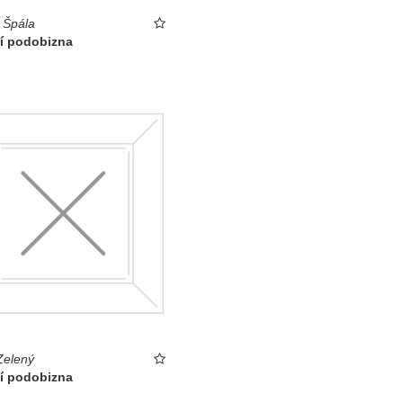
 Špála
ní podobizna
Zelený
ní podobizna