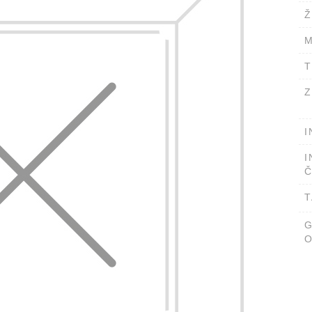
Ž
M
T
Z
I
I
Č
T
O