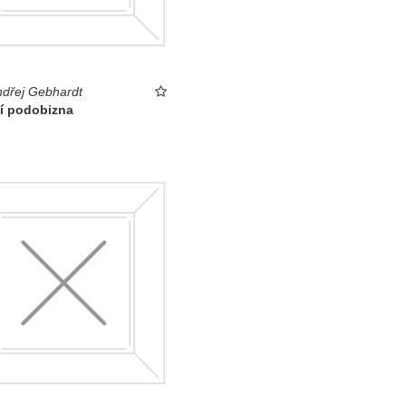
dřej Gebhardt
ní podobizna