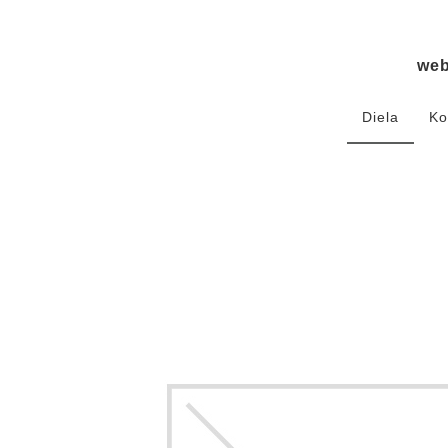
we
Diela
Ko